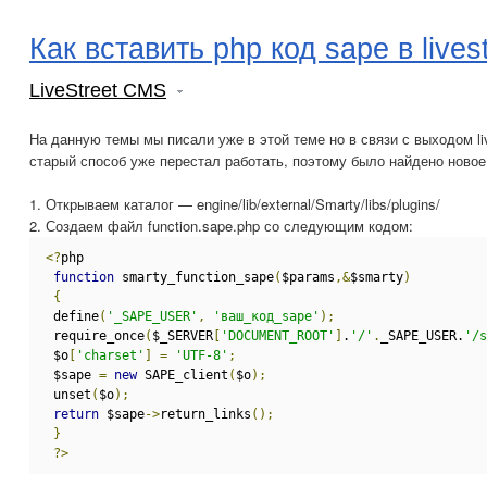
Как вставить php код sape в livest
LiveStreet CMS
На данную темы мы писали уже в этой теме но в связи с выходом liv
старый способ уже перестал работать, поэтому было найдено нов
1. Открываем каталог — engine/lib/external/Smarty/libs/plugins/
2. Создаем файл function.sape.php со следующим кодом:
<?
php
function
 smarty_function_sape
(
$params
,&
$smarty
)
{
 define
(
'_SAPE_USER'
,
'ваш_код_sape'
);
 require_once
(
$_SERVER
[
'DOCUMENT_ROOT'
]
.
'/'
.
_SAPE_USER.
'/s
 $o
[
'charset'
]
=
'UTF-8'
;
 $sape 
=
new
 SAPE_client
(
$o
);
 unset
(
$o
);
return
 $sape
->
return_links
();
}
?>