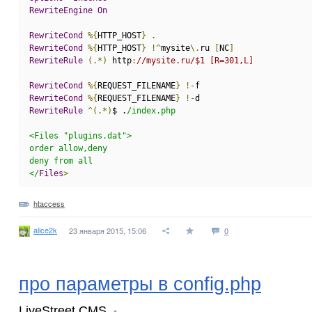
RewriteEngine
On
RewriteCond
%{
HTTP_HOST
}
.
RewriteCond
%{
HTTP_HOST
}
!^
mysite
\.
ru 
[
NC
]
RewriteRule
(.*)
 http
:
//mysite.ru/$1 [R=301,L]
RewriteCond
%{
REQUEST_FILENAME
}
!-
f
RewriteCond
%{
REQUEST_FILENAME
}
!-
d
RewriteRule
^(.*)
$ .
/index.php
<Files "plugins.dat">
order allow,deny
deny from all
</
Files
>
htaccess
alice2k
23 января 2015, 15:06
0
про параметры в config.php
LiveStreet CMS