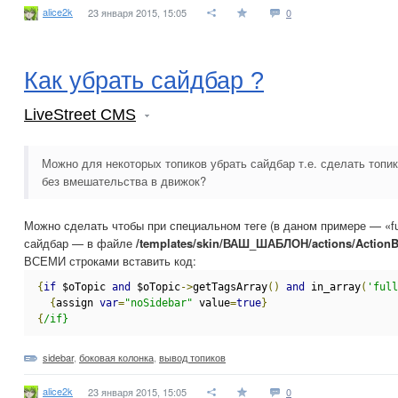
alice2k
23 января 2015, 15:05
0
Как убрать сайдбар ?
LiveStreet CMS
Можно для некоторых топиков убрать сайдбар т.е. сделать топи
без вмешательства в движок?
Можно сделать чтобы при специальном теге (в даном примере — «ful
сайдбар — в файле
/templates/skin/ВАШ_ШАБЛОН/actions/ActionBl
ВСЕМИ строками вставить код:
{
if
 $oTopic 
and
 $oTopic
->
getTagsArray
()
and
 in_array
(
'full
{
assign 
var
=
"noSidebar"
 value
=
true
}
{
/if}
sidebar
,
боковая колонка
,
вывод топиков
alice2k
23 января 2015, 15:05
0