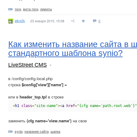
теги
,
мета-теги
,
лимиты
alice2k
23 января 2015, 15:08
0
Как изменить название сайта в 
стандартного шаблона synio?
LiveStreet CMS
в /config/config.local.php
строка
$config['view']['name'] =
или в
header_top.tpl
в строке
<
h1
class
=
"site-name"
><
a
href
=
"{cfg name='path.root.web'}"
заменить
{cfg name='view.name'}
на свое
synio
,
название сайта
,
шапка