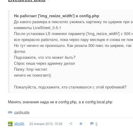
Не работает ['img_resize_width'] в config.php
До какого размера в пикселях ужимать картинку по щирине при за
комменты LiveStreet_0.5.1
После установки LS поменял параметр ['img_resize_width'] с 500 н
все прекрасно работало, пока через пару месяцев я снова не пом
Но тут ничего не произошло. Как резала 300 пикс по ширине, та
фотки.
Подскажите, что это может быть?
Сброс кеша через админку делал
Папку /tmp чистил
ничего не помогает((
Пожалуйста, подскажите, кто сталкивался с этой проблемой?
Менять значения нада не в config.php, а в config.local.php
config.php
alice2k
23 января 2015, 15:06
0