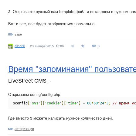
3. Открываете нужный вам template файл и вставляем в нужном вам 
Вот и все, все будет отображаться нормально.
sape
alice2k
23 января 2015, 15:06
0
Время "запоминания" пользоват
LiveStreet CMS
Открываем config/config.php
$config
[
'sys'
][
'cookie'
][
'time'
]
=
60
*
60
*
24
*
3
;
// время ус
Где вместо 3 можете написать нужное количество дней.
авторизация