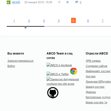
alice2k
23 января 2015, 15:05
0
1
2
3
4
5
6
7
Вы можете
ABCD Team в соц
Отрасли ABCD
сетях
Зарегистрироваться
VPN сервис
Войти
Создание сайтов
Майнкрафт хостинг
Хостинг
Лицензии ISPsyste
Шаред хостинг
Домены
Бесплатные услуги
Бекап хостинг 1р