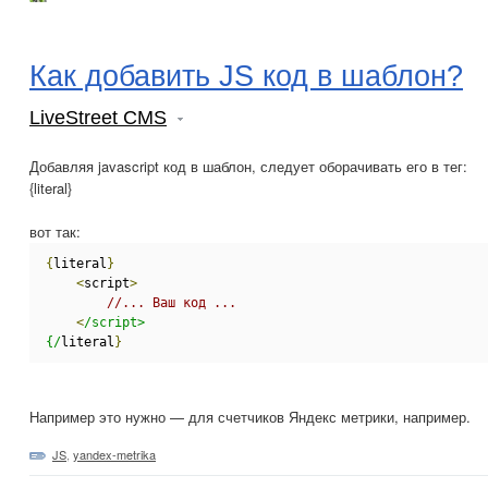
Как добавить JS код в шаблон?
LiveStreet CMS
Добавляя javascript код в шаблон, следует оборачивать его в тег:
{literal}
вот так:
{
literal
}
<
script
>
//... Ваш код ...
<
/script>
{/
literal
}
Например это нужно — для счетчиков Яндекс метрики, например.
JS
,
yandex-metrika