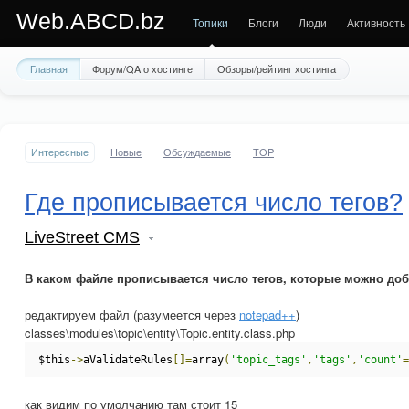
Web.ABCD.bz
Топики
Блоги
Люди
Активность
Главная
Форум/QA о хостинге
Обзоры/рейтинг хостинга
Интересные
Новые
Обсуждаемые
TOP
Где прописывается число тегов?
LiveStreet CMS
В каком файле прописывается число тегов, которые можно доб
редактируем файл (разумеется через
notepad++
)
classes\modules\topic\entity\Topic.entity.class.php
$this
->
aValidateRules
[]=
array
(
'topic_tags'
,
'tags'
,
'count'
=
как видим по умолчанию там стоит 15