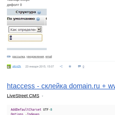
дефолт 0
рассылка
,
уведомления
,
email
alice2k
23 января 2015, 15:07
0
htaccess - склейка domain.ru + 
LiveStreet CMS
AddDefaultCharset
 UTF
-
8
Options
-
Indexes