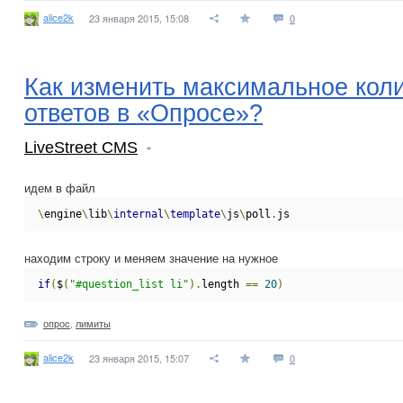
alice2k
23 января 2015, 15:08
0
Как изменить максимальное кол
ответов в «Опросе»?
LiveStreet CMS
идем в файл
\
engine
\
lib
\
internal
\
template
\
js
\
poll
.
js
находим строку и меняем значение на нужное
if
(
$
(
"#question_list li"
).
length 
==
20
)
опрос
,
лимиты
alice2k
23 января 2015, 15:07
0