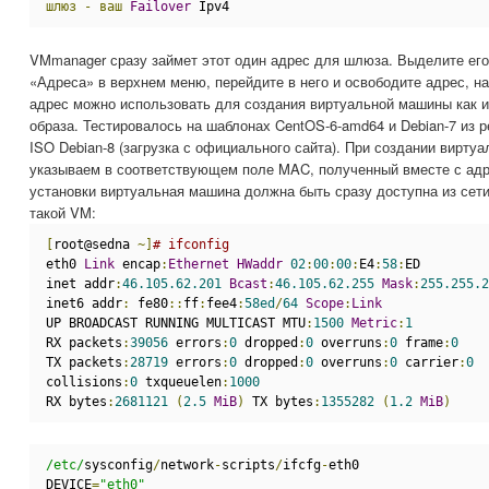
шлюз
-
ваш
Failover
 Ipv4
VMmanager сразу займет этот один адрес для шлюза. Выделите его
«Адреса» в верхнем меню, перейдите в него и освободите адрес, н
адрес можно использовать для создания виртуальной машины как из
образа. Тестировалось на шаблонах CentOS-6-amd64 и Debian-7 из 
ISO Debian-8 (загрузка с официального сайта). При создании вирт
указываем в соответствующем поле MAC, полученный вместе с адр
установки виртуальная машина должна быть сразу доступна из сет
такой VM:
[
root@sedna 
~]
# ifconfig
eth0 
Link
 encap
:
Ethernet
HWaddr
02
:
00
:
00
:
E4
:
58
:
ED 
inet addr
:
46.105.62.201
Bcast
:
46.105.62.255
Mask
:
255.255.2
inet6 addr
:
 fe80
::
ff
:
fee4
:
58ed
/
64
Scope
:
Link
UP BROADCAST RUNNING MULTICAST MTU
:
1500
Metric
:
1
RX packets
:
39056
 errors
:
0
 dropped
:
0
 overruns
:
0
 frame
:
0
TX packets
:
28719
 errors
:
0
 dropped
:
0
 overruns
:
0
 carrier
:
0
collisions
:
0
 txqueuelen
:
1000
RX bytes
:
2681121
(
2.5
MiB
)
 TX bytes
:
1355282
(
1.2
MiB
)
/etc/
sysconfig
/
network
-
scripts
/
ifcfg
-
eth0
DEVICE
=
"eth0"