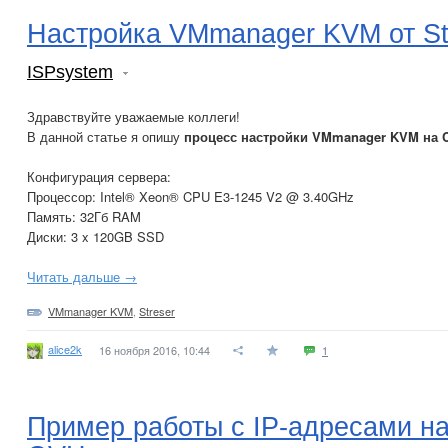
Настройка VMmanager KVM от St
ISPsystem
Здравствуйте уважаемые коллеги!
В данной статье я опишу
процесс настройки VMmanager KVM на C
Конфигурация сервера:
Процессор: Intel® Xeon® CPU E3-1245 V2 @ 3.40GHz
Память: 32Гб RAM
Диски: 3 x 120GB SSD
Читать дальше →
VMmanager KVM
,
Streser
alice2k
16 ноября 2016, 10:44
1
Пример работы с IP-адресами н