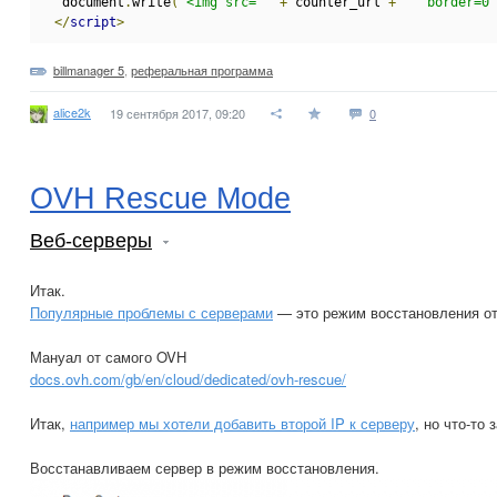
  document
.
write
(
"<img src='"
+
 counter_url 
+
"' border=0 
</
script
>
billmanager 5
,
реферальная программа
alice2k
19 сентября 2017, 09:20
0
OVH Rescue Mode
Веб-серверы
Итак.
Популярные проблемы с серверами
— это режим восстановления о
Мануал от самого OVH
docs.ovh.com/gb/en/cloud/dedicated/ovh-rescue/
Итак,
например мы хотели добавить второй IP к серверу
, но что-то
Восстанавливаем сервер в режим восстановления.