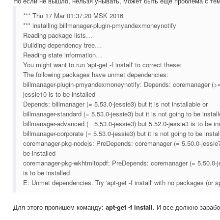
Но если не вышло, нельзя унывать, может быть еще проблема с тем
*** Thu 17 Mar 01:37:20 MSK 2016
*** installing billmanager-plugin-pmyandexmoneynotify
Reading package lists…
Building dependency tree…
Reading state information…
You might want to run 'apt-get -f install' to correct these:
The following packages have unmet dependencies:
billmanager-plugin-pmyandexmoneynotify: Depends: coremanager (>= 
jessie10 is to be installed
Depends: billmanager (= 5.53.0-jessie3) but it is not installable or
billmanager-standard (= 5.53.0-jessie3) but it is not going to be install
billmanager-advanced (= 5.53.0-jessie3) but 5.52.0-jessie3 is to be ins
billmanager-corporate (= 5.53.0-jessie3) but it is not going to be instal
coremanager-pkg-nodejs: PreDepends: coremanager (= 5.50.0-jessie7)
be installed
coremanager-pkg-wkhtmltopdf: PreDepends: coremanager (= 5.50.0-je
is to be installed
E: Unmet dependencies. Try 'apt-get -f install' with no packages (or sp
Для этого пропишем команду:
apt-get -f install
. И все должно зарабо