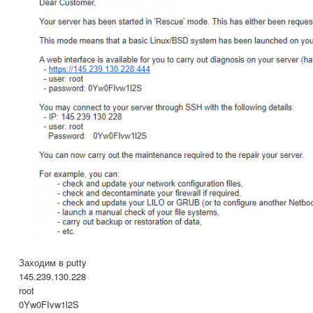
Заходим в putty
145.239.130.228
root
0Yw0FIvw1l2S