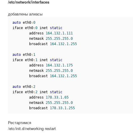
/etc/network/interfaces
добавлены алиасы
auto
 eth0
:
0
iface eth0
:
0
 inet 
static
        address 
164.132.1.111
        netmask 
255.255.255.0
        broadcast 
164.132.1.255
auto
 eth0
:
1
iface eth0
:
1
 inet 
static
        address 
164.132.1.175
        netmask 
255.255.255.0
        broadcast 
164.132.1.255
auto
 eth0
:
2
iface eth0
:
2
 inet 
static
        address 
178.33.1.65
        netmask 
255.255.255.0
        broadcast 
178.33.1.255
Рестартимся
/etc/init.d/networking restart