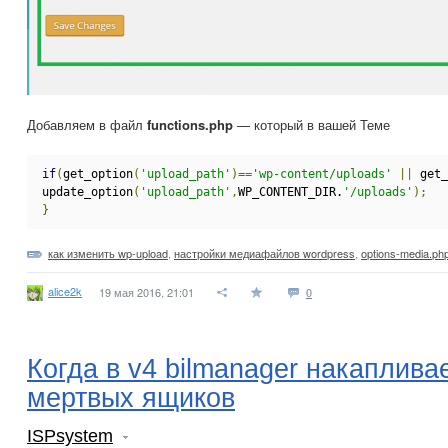
Добавляем в файл
functions.php
— который в вашей Теме
if
(
get_option
(
'upload_path'
)==
'wp-content/uploads'
||
 get_
update_option
(
'upload_path'
,
WP_CONTENT_DIR.
'/uploads'
);
}
как изменить wp-upload
,
настройки медиафайлов wordpress
,
options-media.ph
alice2k
19 мая 2016, 21:01
0
Когда в v4 bilmanager накаплива
мертвых ящиков
ISPsystem