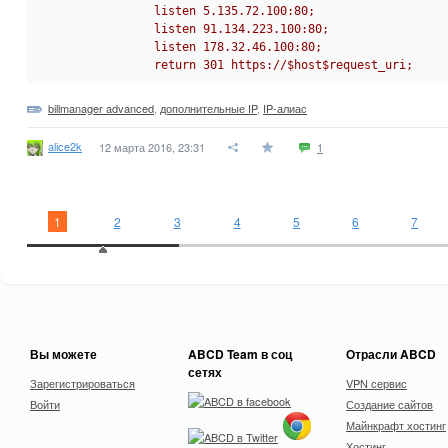
                listen 5.135.72.100:80;
                listen 91.134.223.100:80;
                listen 178.32.46.100:80;
                return 301 https://$host$request_uri;
billmanager advanced
,
дополнительные IP
,
IP-алиас
alice2k
12 марта 2016, 23:31
1
1
2
3
4
5
6
7
Вы можете
ABCD Team в соц
Отрасли ABCD
сетях
Зарегистрироваться
VPN сервис
Войти
Создание сайтов
Майнкрафт хостинг
Хостинг