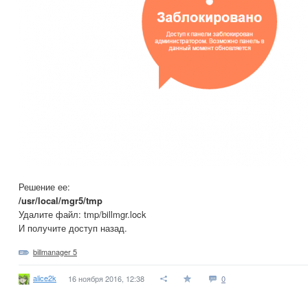
Решение ее:
/usr/local/mgr5/tmp
Удалите файл: tmp/billmgr.lock
И получите доступ назад.
billmanager 5
alice2k
16 ноября 2016, 12:38
0