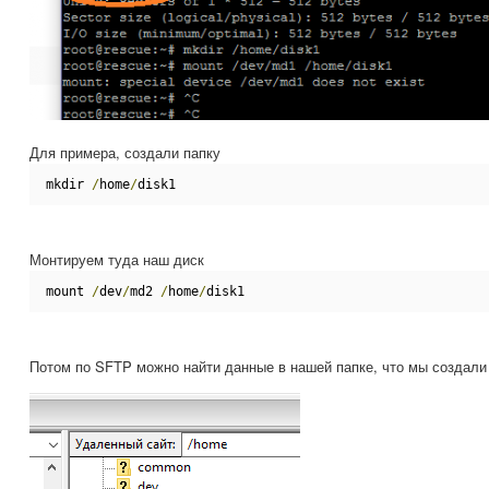
Для примера, создали папку
mkdir 
/
home
/
disk1
Монтируем туда наш диск
mount 
/
dev
/
md2 
/
home
/
disk1
Потом по SFTP можно найти данные в нашей папке, что мы создали