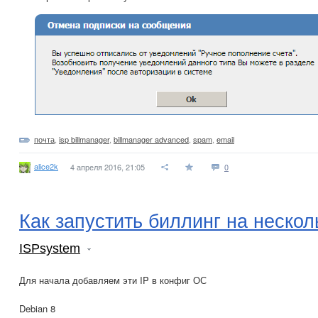
почта
,
isp billmanager
,
billmanager advanced
,
spam
,
email
alice2k
4 апреля 2016, 21:05
0
Как запустить биллинг на нескол
ISPsystem
Для начала добавляем эти IP в конфиг ОС
Debian 8