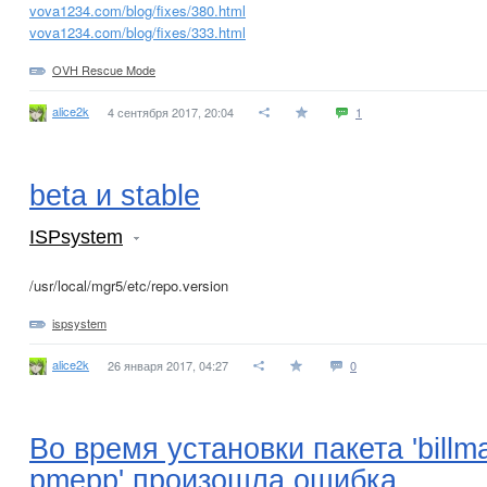
vova1234.com/blog/fixes/380.html
vova1234.com/blog/fixes/333.html
OVH Rescue Mode
alice2k
4 сентября 2017, 20:04
1
beta и stable
ISPsystem
/usr/local/mgr5/etc/repo.version
ispsystem
alice2k
26 января 2017, 04:27
0
Во время установки пакета 'billma
pmepp' произошла ошибка