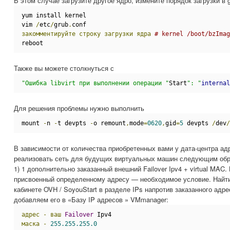
В этом случае загрузите другое ядро, измените порядок загрузки в g
yum install kernel
vim 
/
etc
/
grub
.
conf
закомментируйте
строку
загрузки
ядра
# kernel /boot/bzImag
reboot
Также вы можете столкнуться с
"Ошибка libvirt при выполнении операции "
Start
": "
internal
Для решения проблемы нужно выполнить
mount 
-
n 
-
t devpts 
-
o remount
,
mode
=
0620
,
gid
=
5
 devpts 
/
dev
/
В зависимости от количества приобретенных вами у дата-центра ад
реализовать сеть для будущих виртуальных машин следующим обр
1) 1 дополнительно заказанный внешний Failover Ipv4 + virtual MAC
присвоенный определенному адресу — необходимое условие. Найти
кабинете OVH / SoyouStart в разделе IPs напротив заказанного адре
добавляем его в «Базу IP адресов » VMmanager:
адрес
-
ваш
Failover
 Ipv4
маска
-
255.255.255.0