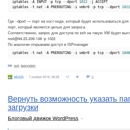
iptables 
-
A INPUT 
-
p tcp 
--
dport 
1022
-
j ACCEPT
iptables 
-
t nat 
-
A PREROUTING 
-
i vmbr0 
-
p tcp 
--
dport 
1022
Где --dport — порт на хост-ноде, который будет использоваться для
порт, который является целью для запроса.
Соответственно, запрос для доступа по ssh на такую VM будет выгл
root@94.23.209.138 -p 1022
По аналогии открываем доступ в ISPmanager
iptables 
-
t nat 
-
A PREROUTING 
-
i vmbr0 
-
p tcp 
--
dport 
1048
ovh
,
ispsystem
alice2k
7 ноября 2016, 08:28
0
Вернуть возможность указать па
загрузки
Блоговый движок WordPress