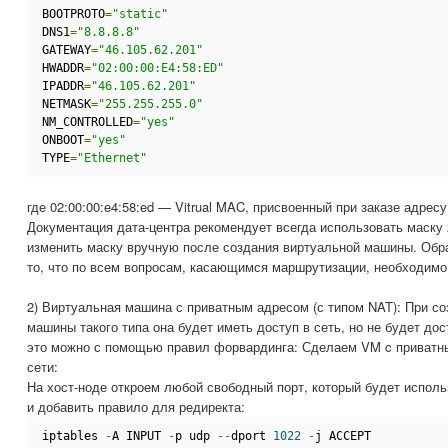
BOOTPROTO
=
"static"
DNS1
=
"8.8.8.8"
GATEWAY
=
"46.105.62.201"
HWADDR
=
"02:00:00:E4:58:ED"
IPADDR
=
"46.105.62.201"
NETMASK
=
"255.255.255.0"
NM_CONTROLLED
=
"yes"
ONBOOT
=
"yes"
TYPE
=
"Ethernet"
где 02:00:00:e4:58:ed — Vitrual MAC, присвоенный при заказе адресу
Документация дата-центра рекомендует всегда использовать маску 
изменить маску вручную после создания виртуальной машины. Об
то, что по всем вопросам, касающимся маршрутизации, необходимо
2) Виртуальная машина с приватным адресом (с типом NAT): При с
машины такого типа она будет иметь доступ в сеть, но не будет до
это можно с помощью правил форвардинга: Сделаем VM c приватн
сети:
На хост-ноде откроем любой свободный порт, который будет испол
и добавить правило для редиректа:
iptables 
-
A INPUT 
-
p udp 
--
dport 
1022
-
j ACCEPT