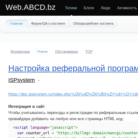
Web.ABCD.bz
Топики
Блоги
Люди
Активность
Главная
Форум/QA о хостинге
Обзоры/рейтинг хостинга
Интересные
Новые
Обсуждаемые
TOP
Настройка реферальной програ
ISPsystem
https://doc.ispsystem.ru/index.php/%D0%9D%D0%B0%
Интеграция в сайт
Чтобы учитывались переходы и регистрации по реферальным ссылк
провайдера добавить на любую или все страницы HTML код:
<
script
language
=
"javascript"
>
var
 counter_url 
=
"https://billmgr.domain/mancgi/counter