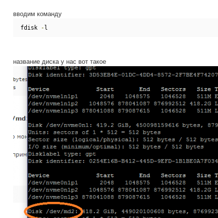
вводим команду
fdisk 
-
l
название диска у нас вот такое