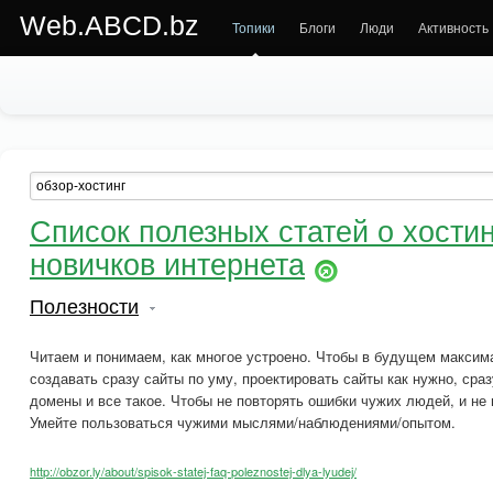
Web.ABCD.bz
Топики
Блоги
Люди
Активность
Список полезных статей о хости
новичков интернета
Полезности
Читаем и понимаем, как многое устроено. Чтобы в будущем максим
создавать сразу сайты по уму, проектировать сайты как нужно, сра
домены и все такое. Чтобы не повторять ошибки чужих людей, и не 
Умейте пользоваться чужими мыслями/наблюдениями/опытом.
http://obzor.ly/about/spisok-statej-faq-poleznostej-dlya-lyudej/