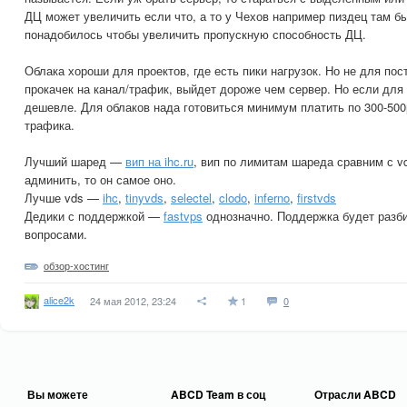
ДЦ может увеличить если что, а то у Чехов например пиздец там б
понадобилось чтобы увеличить пропускную способность ДЦ.
Облака хороши для проектов, где есть пики нагрузок. Но не для пос
прокачек на канал/трафик, выйдет дороже чем сервер. Но если для
дешевле. Для облаков нада готовиться минимум платить по 300-500
трафика.
Лучший шаред —
вип на ihc.ru
, вип по лимитам шареда сравним с v
админить, то он самое оно.
Лучше vds —
ihc
,
tinyvds
,
selectel
,
clodo
,
inferno
,
firstvds
Дедики с поддержкой —
fastvps
однозначно. Поддержка будет разб
вопросами.
обзор-хостинг
alice2k
24 мая 2012, 23:24
1
0
Вы можете
ABCD Team в соц
Отрасли ABCD