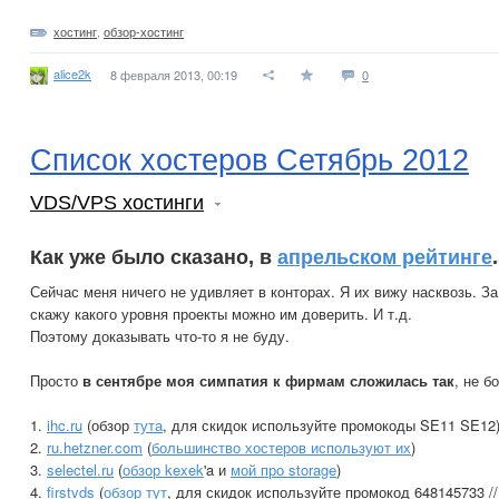
хостинг
,
обзор-хостинг
alice2k
8 февраля 2013, 00:19
0
Список хостеров Сетябрь 2012
VDS/VPS хостинги
Как уже было сказано, в
апрельском рейтинге
.
Сейчас меня ничего не удивляет в конторах. Я их вижу насквозь. З
скажу какого уровня проекты можно им доверить. И т.д.
Поэтому доказывать что-то я не буду.
Просто
в сентябре моя симпатия к фирмам сложилась так
, не б
1.
ihc.ru
(обзор
тута
, для скидок используйте промокоды SE11 SE12
2.
ru.hetzner.com
(
большинство хостеров используют их
)
3.
selectel.ru
(
обзор kexek
'a и
мой про storage
)
4.
firstvds
(
обзор тут
, для скидок используйте промокод 648145733 /