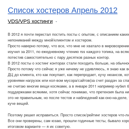
Список хостеров Апрель 2012
VDS/VPS хостинги
В 2012 я почти перестал постить посты с опытом, с описанием каки
непониманий между мной/клиентом и хостером.
Просто наверно потому, что все, что мне не хватало в мировозрении
изучил за 2011, по ежедневному чтению rss каждого топика, на вс
потестив самостоятельно с пару десятков разных контор.
В 2012 посты о хостинг конторах стали походить больше, на обычно
Просто потому что сейчас я уже ничему не удивляюсь, я знаю как в
ДЦ до клиента, кто как покупает, как перепродает, кучу нюансов, к
уровнями нагрузок или кол-вом мусора/сайтов(за счет раздач за сп
не считаю многие вещи косяками, а в январе 2011 например нубил б
поддержками всякими, хотя сейчас понимаю, что претензия была ни
это не правильным, но после тестов и наблюдений как-оно-на-деле,
куче вещей.
Поэтому решил исправиться. Просто список/рейтинг хостеров что-л
Все они проверены, сам юзаю, прошли годичные тесты, бывало хоро
итоговом варианте — я их советую.