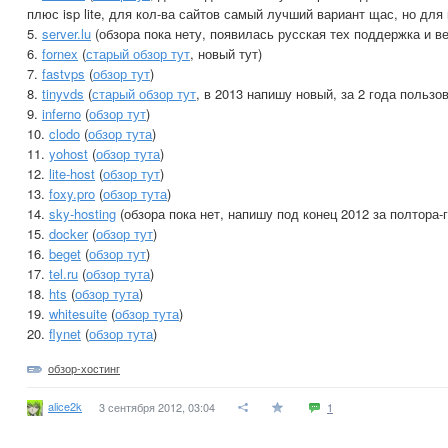
плюс isp lite, для кол-ва сайтов самый лучший вариант щас, но дл
5.
server.lu
(обзора пока нету, появилась русская тех поддержка и ве
6.
fornex
(
старый обзор тут
, новый тут)
7.
fastvps
(
обзор тут
)
8.
tinyvds
(
старый обзор тут
, в 2013 напишу новый, за 2 года пользо
9.
inferno
(
обзор тут
)
10.
clodo
(
обзор тута
)
11.
yohost
(
обзор тута
)
12.
lite-host
(
обзор тут
)
13.
foxy.pro
(
обзор тута
)
14.
sky-hosting
(обзора пока нет, напишу под конец 2012 за полтора-
15.
docker
(
обзор тут
)
16.
beget
(
обзор тут
)
17.
tel.ru
(
обзор тута
)
18.
hts
(
обзор тута
)
19.
whitesuite
(
обзор тута
)
20.
flynet
(
обзор тута
)
обзор-хостинг
alice2k
3 сентября 2012, 03:04
1