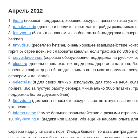
Апрель 2012
1.
ihc.ru
(хорошая поддержка, хорошие ресурсы, цены не такие уж и 
2.
ru.hetzner.de
(дешево и сердито. горят часто, рэйды разваливают. 
3.
fastvps.ru
(брать в основном из-за бесплатной поддержки серверов
hetzner)
4.
tinyvds.ru
(реселлер hetzner, очень хорошее взаимодействие конт
горит быстрее всех. но слабоваты каналы, если трафика по 30гб в с
5.
server.lu/servers
(хорошее оборудование, поддержка на русском ес
6.
clodo.ru
(довольно неплохо. тех поддержка дорогая и платная. бр
проекты. трафик дорогой, не для качалова. но можно получить рес
сервером и дешевле)
7.
selectel.ru
(я для своих личных использую, для того же a404. обла
пойдет, ибо за пустую работу сервера минимально 300р платить. тр
поддержка более дружелюбная)
8.
firstvds.ru
(демпинг, но пока что ресурсы соответствуют заявленны
уже везде)
9.
inferno.name
(самое большое взаимодействие с разными странами
10.
sky-hosting.ru
(дедики или шаред. vds еще не набрали опыта для
Сервера нада учитывать порт. Иногда бывает что дата центры даж
называется. Если уж брать сервер, то стараться с выделенным или 