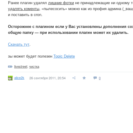
Ранее плагин удалял
лишние фотки
не принадлежащие ни одному т
удалять коменты
, «пылесосить» можно как из профия админа (_ваш_с
и поставить в cron.
Осторожнее с плагином если у Вас установлены дополнения 
общую папку — при использовании плагин может их удалить.
Скачать тут
.
зы может будет полезен
Topic Delete
livestreet
,
чистка
alice2k
26 сентября 2011, 20:54
0