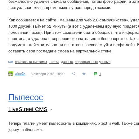
безжалостно удаляет сначала сообщения, потом фотографии, а зате
виртуальная жизнь промелькнет у вас перед глазами.
Как сообщается на сайте «машины для web 2.0-самоубийства», уда
1000 друзей займет 52 минуты (а вот с удалением вручную придется
половиной часов). При этом создатели сайта обещают, что информа
спрятана, а удалена с серверов окончательно и бесповоротно. Так 
подумать, действительно ли вы готовы насовсем уйти в оффлайн. 
оставить свои последние слова на виртуальной стене.
поисковые системы
,
чистка
,
данные
,
персональные данные
alice2k
3 октября 2013, 18:00
1
Пылесос
LiveStreet CMS
Теперь плагин умеет пылесосить в
компаниях
,
xtext
и
wall
. Также со
jquery шаблонами.