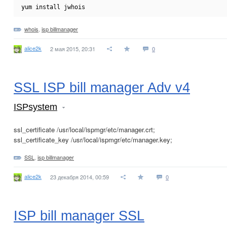
yum install jwhois
whois
,
isp billmanager
alice2k
2 мая 2015, 20:31
0
SSL ISP bill manager Adv v4
ISPsystem
ssl_certificate /usr/local/ispmgr/etc/manager.crt;
ssl_certificate_key /usr/local/ispmgr/etc/manager.key;
SSL
,
isp billmanager
alice2k
23 декабря 2014, 00:59
0
ISP bill manager SSL