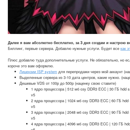
Далее я вам абсолютно бесплатно, за 3 дня создам и настрою в
Биллинг, первые сервера. Добавлю нужные услуги. Будет все
как э
Плюс добавлю туда дополнительные услуги. Не обязательно, но ес
короче это вам оформлю.
Лицензии ISP system
для перепродажи через мой аккаунт (на
Выделенные сервера из 3-10 дата центров, какие нужно. (нац
Дешевые VDS от 100р до 500р (наценку свою ставите)
1 ядро процессора | 512 мб озу DDR3 ECC | 30 ГБ hdd sat
v5
2 ядра процессора | 1024 мб озу DDR3 ECC | 60 ГБ hdd sa
v5
3 ядра процессора | 2048 мб озу DDR3 ECC | 90 ГБ hdd sa
v5
4 ядра процессора | 4096 мб озу DDR3 ECC | 120 ГБ hdd s
v5