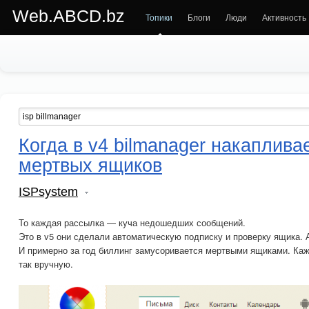
Web.ABCD.bz
Топики
Блоги
Люди
Активность
Когда в v4 bilmanager накаплива
мертвых ящиков
ISPsystem
То каждая рассылка — куча недошедших сообщений.
Это в v5 они сделали автоматическую подписку и проверку ящика. А 
И примерно за год биллинг замусоривается мертвыми ящиками. Каж
так вручную.