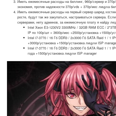
Иметь ежемесячные расходы на биллинг, 960р/сервер и 370р
экономия, против надежности 370р/vds + 370р/мес лицуха би
Иметь ежемесячные расходы на первый сервер шаред хостин
росте, будут так же закупаться, настраиваться сервера. Если
серверами, нету админов, за ежемесячную плату я найду лю
Intel Xeon E3-1230V2 3300MHz / 32GB RAM ECC / 2*3TB
IP по 100р/шт = 3600р/мес +2500р/установка +1500р/у
Intel i7-3770 / 16 Гб DDR3 / 2x3000 Гб SATA Raid 1 / 1 I
+3000р/установка +1500р/установка лицухи ISP manage
Intel i7-3770 / 16 Гб DDR3 / 2x3000 Гб SATA Raid 1 / 1 I
года +1500р/установка лицухи ISP manager