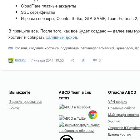
CloudFlare платные аккаунты
SSL сертификаты
Игровые серверы, Counter-Strike, GTA SAMP, Team Fortress 2, 
В принципе все. После того, как все будет создано — далее вам ну
хостинг и собирать
халявный доход
.
хостинг
,
создание хостинга
,
подработка
,
billmanager advanced
,
ispmanager
,
isp
alice2k
7 января 2014, 19:53
0
Вы можете
ABCD Team в соц
Отрасли ABCD
сетях
Зарегистрироваться
VPN сервис
Войти
Создание сайтов
Майнкрафт хостинг
Хостинг
Лицензии ISPsyste
Шаред хостинг