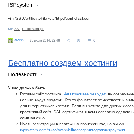
ISPsystem
vi +/SSLCertificateFile /etc/httpd/conf.d/ssl.conf
SSL
,
isp billmanager
alice2k
25 июля 2014, 22:48
0
Бесплатно создаем хостинги
Полезности
У вас должно быть
Готовый сайт хостинга.
Чем красивее он будет
, ну современн
больше будут продажи. Кто-то фанатаеет от честности и аним
для интернетчиков хостинг. Если вы хотите для других слое
престижный сайт. SSL сертификат я вам бесплатно сделаю н
сами конечно.
Иметь регистрации в платежных процессингах, на выбор
ispsystem.com/ru/software/billmanager/integration/#payment