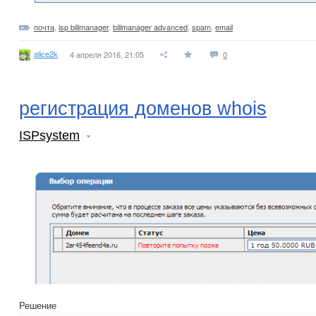
почта
,
isp billmanager
,
billmanager advanced
,
spam
,
email
alice2k
4 апреля 2016, 21:05
0
регистрация доменов whois
ISPsystem
Решение