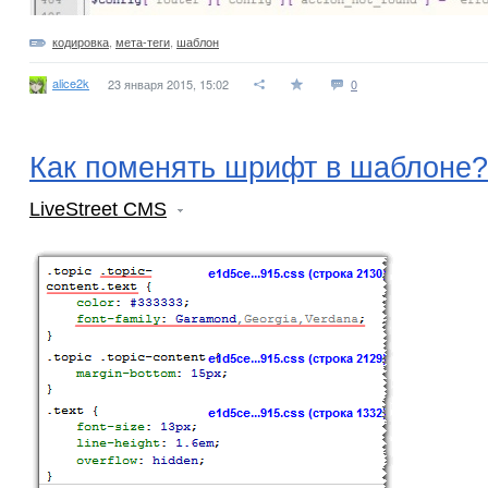
кодировка
,
мета-теги
,
шаблон
alice2k
23 января 2015, 15:02
0
Как поменять шрифт в шаблоне?
LiveStreet CMS