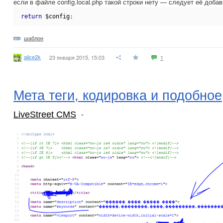
если в файле config.local.php такой строки нету — следует её добав
return
 $config
;
шаблон
alice2k
23 января 2015, 15:03
1
Мета теги, кодировка и подобное
LiveStreet CMS