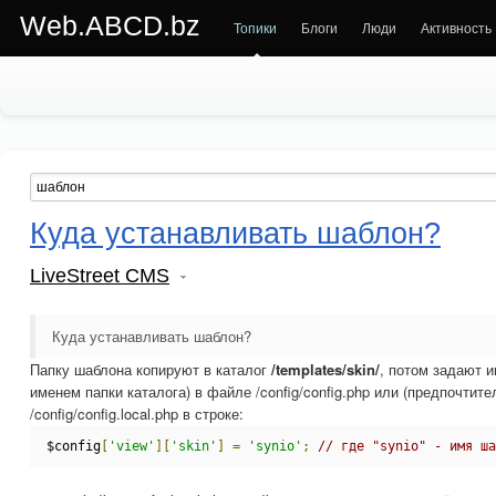
Web.ABCD.bz
Топики
Блоги
Люди
Активность
Куда устанавливать шаблон?
LiveStreet CMS
Куда устанавливать шаблон?
Папку шаблона копируют в каталог
/templates/skin/
, потом задают 
именем папки каталога) в файле /config/config.php или (предпочтит
/config/config.local.php в строке:
$config
[
'view'
][
'skin'
]
=
'synio'
;
// где "synio" - имя ша