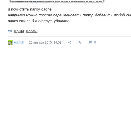
и почистить папку cache
например можно просто переименовать папку, добавить любой си
папка стиля ;) а старую удалите.
шрифт
,
шаблон
alice2k
23 января 2015, 14:59
0