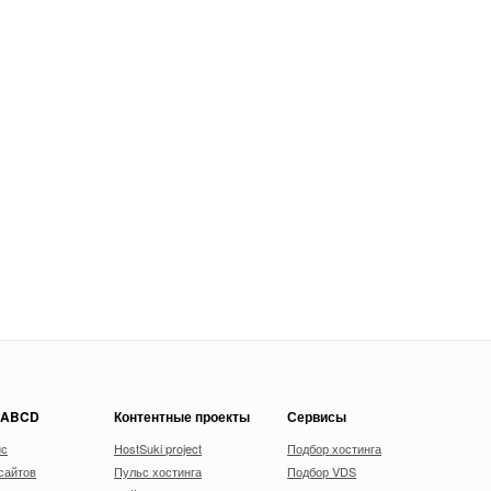
 ABCD
Контентные проекты
Сервисы
ис
HostSuki project
Подбор хостинга
сайтов
Пульс хостинга
Подбор VDS