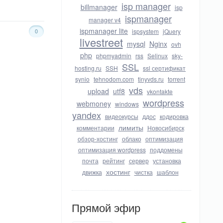
isp manager
billmanager
isp
ispmanager
manager v4
ispmanager lite
0
ispsystem
jQuery
livestreet
mysql
Nginx
ovh
php
phpmyadmin
rss
Selinux
sky-
SSL
hosting.ru
SSH
ssl сертификат
synio
tehnodom.com
tinyvds.ru
torrent
vds
upload
utf8
vkontakte
wordpress
webmoney
windows
yandex
видеокурсы
ддос
кодировка
лимиты
комментарии
Новосибирск
обзор-хостинг
облако
оптимизация
оптимизация wordpress
поддомены
почта
рейтинг
сервер
установка
хостинг
движка
чистка
шаблон
Прямой эфир