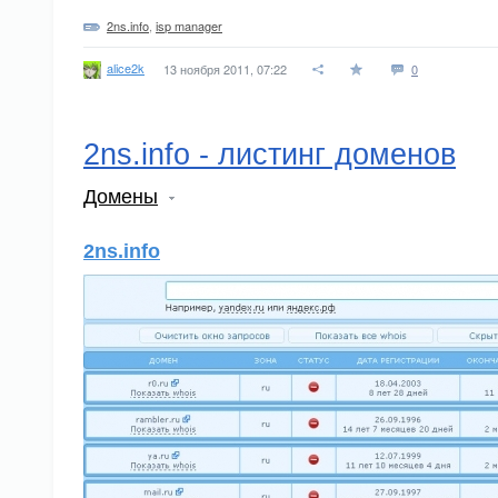
2ns.info
,
isp manager
alice2k
13 ноября 2011, 07:22
0
2ns.info - листинг доменов
Домены
2ns.info