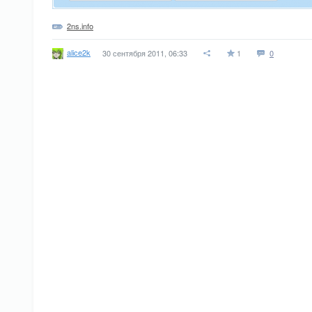
2ns.info
alice2k
30 сентября 2011, 06:33
1
0