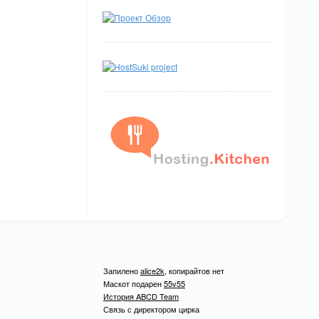
Запилено
alice2k
, копирайтов нет
Маскот подарен
55v55
История ABCD Team
Связь с директором цирка