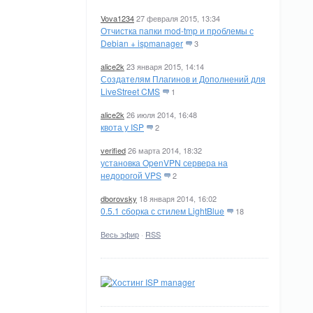
Vova1234
27 февраля 2015, 13:34
Отчистка папки mod-tmp и проблемы с
Debian + ispmanager
3
alice2k
23 января 2015, 14:14
Создателям Плагинов и Дополнений для
LiveStreet CMS
1
alice2k
26 июля 2014, 16:48
квота у ISP
2
verified
26 марта 2014, 18:32
установка OpenVPN сервера на
недорогой VPS
2
dborovsky
18 января 2014, 16:02
0.5.1 сборка с стилем LightBlue
18
Весь эфир
·
RSS