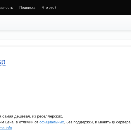
ивность
Подписка
Что это?
sp
а самая дешевая, из реселлерских.
им цена, в отличии от
официальных
, без поддержки, и менять ip сервер
ns.info