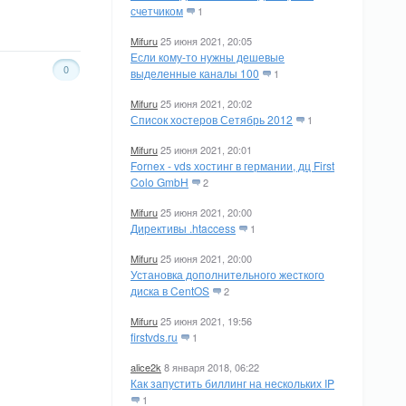
счетчиком
1
Mifuru
25 июня 2021, 20:05
Если кому-то нужны дешевые
0
выделенные каналы 100
1
Mifuru
25 июня 2021, 20:02
Список хостеров Сетябрь 2012
1
Mifuru
25 июня 2021, 20:01
Fornex - vds хостинг в германии, дц First
Colo GmbH
2
Mifuru
25 июня 2021, 20:00
Директивы .htaccess
1
Mifuru
25 июня 2021, 20:00
Установка дополнительного жесткого
диска в CentOS
2
Mifuru
25 июня 2021, 19:56
firstvds.ru
1
alice2k
8 января 2018, 06:22
Как запустить биллинг на нескольких IP
1