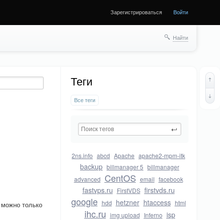
Зарегистрироваться
Войти
Найти
Теги
Все теги
2ns.info
abcd
Apache
apache2-mpm-itk
backup
billmanager 5
billmanager
CentOS
advanced
email
facebook
fastvps.ru
firstvds.ru
FirstVDS
google
hetzner
htaccess
hdd
html
а можно только
ihc.ru
isp
img upload
Inferno