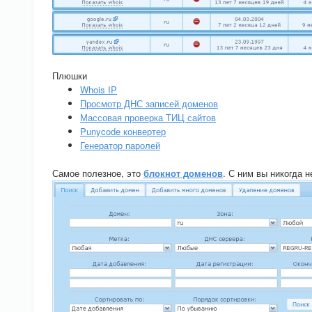
Плюшки
Whois IP
Просмотр ДНС записей доменов
Массовая проверка ТИЦ сайтов
Punycode конвертер
Генератор паролей
Самое полезное, это
блокнот доменов
. С ним вы никогда 