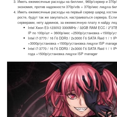
Иметь ежемесячные расходы на биллинг, 960р/сервер и 370р
экономия, против надежности 370р/vds + 370р/мес лицуха би
Иметь ежемесячные расходы на первый сервер шаред хостин
росте, будут так же закупаться, настраиваться сервера. Если
серверами, нету админов, за ежемесячную плату я найду лю
Intel Xeon E3-1230V2 3300MHz / 32GB RAM ECC / 2*3TB
IP по 100р/шт = 3600р/мес +2500р/установка +1500р/у
Intel i7-3770 / 16 Гб DDR3 / 2x3000 Гб SATA Raid 1 / 1 I
+3000р/установка +1500р/установка лицухи ISP manage
Intel i7-3770 / 16 Гб DDR3 / 2x3000 Гб SATA Raid 1 / 1 I
года +1500р/установка лицухи ISP manager