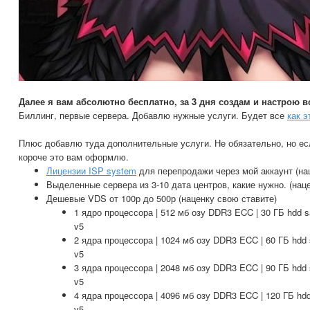
Далее я вам абсолютно бесплатно, за 3 дня создам и настрою в
Биллинг, первые сервера. Добавлю нужные услуги. Будет все
как э
Плюс добавлю туда дополнительные услуги. Не обязательно, но ес
короче это вам оформлю.
Лицензии ISP system
для перепродажи через мой аккаунт (на
Выделенные сервера из 3-10 дата центров, какие нужно. (нац
Дешевые VDS от 100р до 500р (наценку свою ставите)
1 ядро процессора | 512 мб озу DDR3 ECC | 30 ГБ hdd sat
v5
2 ядра процессора | 1024 мб озу DDR3 ECC | 60 ГБ hdd sa
v5
3 ядра процессора | 2048 мб озу DDR3 ECC | 90 ГБ hdd sa
v5
4 ядра процессора | 4096 мб озу DDR3 ECC | 120 ГБ hdd s
v5