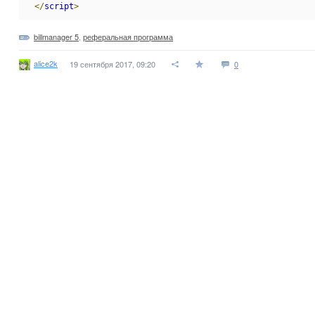
</
script
>
billmanager 5
,
реферальная программа
alice2k
19 сентября 2017, 09:20
0