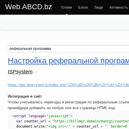
Web.ABCD.bz
Топики
Блоги
Люди
Активность
Настройка реферальной програ
ISPsystem
https://doc.ispsystem.ru/index.php/%D0%9D%D0%B0%
Интеграция в сайт
Чтобы учитывались переходы и регистрации по реферальным ссылк
провайдера добавить на любую или все страницы HTML код:
<
script
language
=
"javascript"
>
var
 counter_url 
=
"https://billmgr.domain/mancgi/counter
  document
.
write
(
"<img src='"
+
 counter_url 
+
"' border=0 