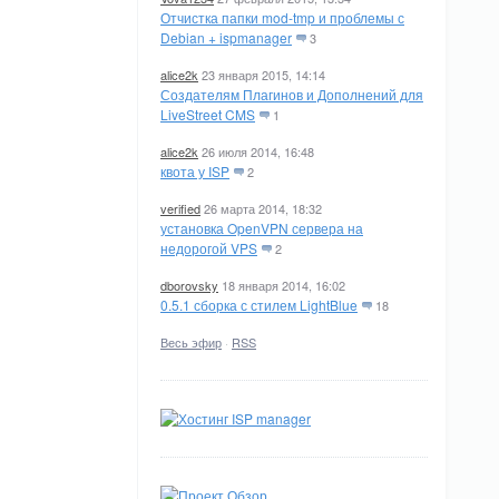
Отчистка папки mod-tmp и проблемы с
Debian + ispmanager
3
alice2k
23 января 2015, 14:14
Создателям Плагинов и Дополнений для
LiveStreet CMS
1
alice2k
26 июля 2014, 16:48
квота у ISP
2
verified
26 марта 2014, 18:32
установка OpenVPN сервера на
недорогой VPS
2
dborovsky
18 января 2014, 16:02
0.5.1 сборка с стилем LightBlue
18
Весь эфир
·
RSS