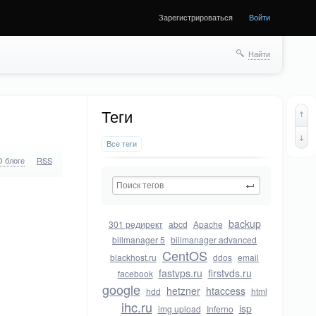
Зарегистрироваться
Войти
Найти
Теги
Все теги
О блоге
RSS
backup
301 редирект
abcd
Apache
billmanager 5
billmanager advanced
CentOS
blackhost.ru
ddos
email
fastvps.ru
firstvds.ru
facebook
google
hetzner
htaccess
hdd
html
ihc.ru
isp
img upload
Inferno