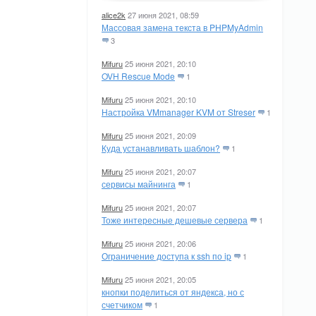
alice2k
27 июня 2021, 08:59
Массовая замена текста в PHPMyAdmin
3
Mifuru
25 июня 2021, 20:10
OVH Rescue Mode
1
Mifuru
25 июня 2021, 20:10
Настройка VMmanager KVM от Streser
1
Mifuru
25 июня 2021, 20:09
Куда устанавливать шаблон?
1
Mifuru
25 июня 2021, 20:07
сервисы майнинга
1
Mifuru
25 июня 2021, 20:07
Тоже интересные дешевые сервера
1
Mifuru
25 июня 2021, 20:06
Ограничение доступа к ssh по ip
1
Mifuru
25 июня 2021, 20:05
кнопки поделиться от яндекса, но с
счетчиком
1