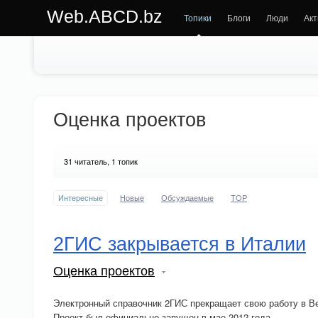
Web.ABCD.bz
Топики
Блоги
Люди
Акт
Оценка проектов
31
читатель, 1 топик
Интересные
Новые
Обсуждаемые
TOP
2ГИС закрывается в Италии
Оценка проектов
Электронный справочник 2ГИС прекращает свою работу в В
Проект был официально запущен в мае 2012 года.