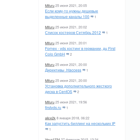
Mifuru
25 июня 2021, 20:05
Если кому-то нужны дешевые
выделенные каналы 100
1
Mifuru
25 июня 2021, 20:02
Список хостеров Сетябрь 2012
1
Mifuru
25 июня 2021, 20:01
Fornex - vds хостинг в германии, дц First
Colo GmbH
2
Mifuru
25 июня 2021, 20:00
Директивы .htaccess
1
Mifuru
25 июня 2021, 20:00
Установка дополнительного жесткого
диска в CentOS
2
Mifuru
25 июня 2021, 19:56
firstvds.ru
1
alice2k
8 января 2018, 06:22
Как запустить биллинг на нескольких IP
1
Vova1234
27 февраля 2015, 13:34