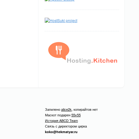
Запилено
alice2k
, копирайтов нет
Маскот подарен
55v55
История ABCD Team
Связь с директором цирка
koko@hekmatyar.ru