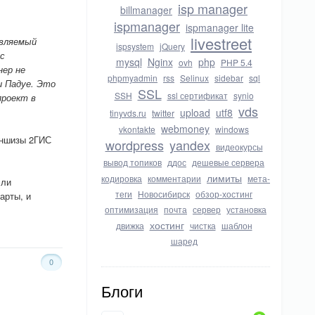
isp manager
billmanager
ispmanager
ispmanager lite
livestreet
овляемый
ispsystem
jQuery
 с
mysql
Nginx
php
ovh
PHP 5.4
нер не
phpmyadmin
rss
Selinux
sidebar
sql
и Падуе. Это
SSL
SSH
ssl сертификат
synio
проект в
vds
upload
utf8
tinyvds.ru
twitter
webmoney
vkontakte
windows
аншизы 2ГИС
wordpress
yandex
видеокурсы
вывод топиков
ддос
дешевые сервера
лимиты
кодировка
комментарии
мета-
 ли
теги
Новосибирск
обзор-хостинг
арты, и
оптимизация
почта
сервер
установка
хостинг
движка
чистка
шаблон
шаред
0
Блоги