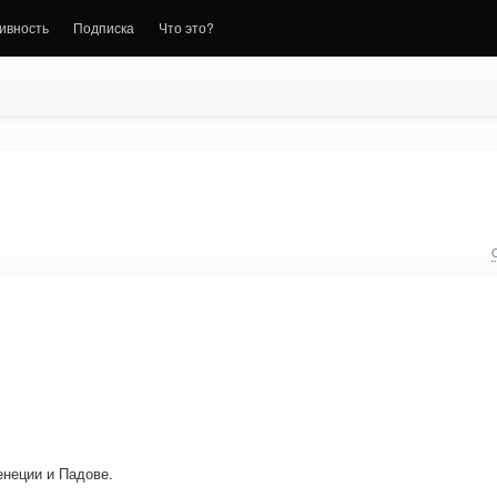
ивность
Подписка
Что это?
енеции и Падове.