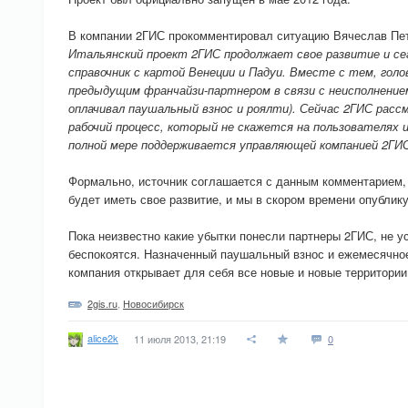
В компании 2ГИС прокомментировал ситуацию Вячеслав Пет
Итальянский проект 2ГИС продолжает свое развитие и се
справочник с картой Венеции и Падуи. Вместе с тем, гол
предыдущим франчайзи-партнером в связи с неисполнение
оплачивал паушальный взнос и роялти). Сейчас 2ГИС рас
рабочий процесс, который не скажется на пользователях 
полной мере поддерживается управляющей компанией 2ГИС
Формально, источник соглашается с данным комментарием, 
будет иметь свое развитие, и мы в скором времени опублик
Пока неизвестно какие убытки понесли партнеры 2ГИС, не ус
беспокоятся. Назначенный паушальный взнос и ежемесячное
компания открывает для себя все новые и новые территории:
2gis.ru
,
Новосибирск
alice2k
11 июля 2013, 21:19
0