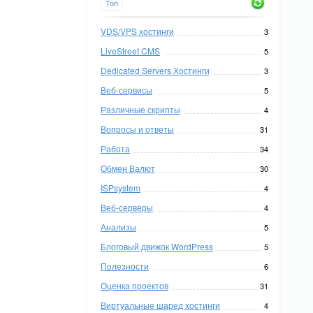
Топ
VDS/VPS хостинги
3
LiveStreet CMS
5
Dedicated Servers Хостинги
3
Веб-сервисы
5
Различные скрипты
4
Вопросы и ответы
31
Работа
34
Обмен Валют
30
ISPsystem
4
Веб-серверы
4
Анализы
5
Блоговый движок WordPress
5
Полезности
6
Оценка проектов
31
Виртуальные шаред хостинги
4