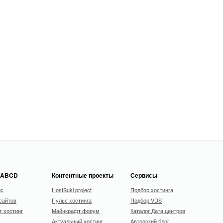
 ABCD
Контентные проекты
Сервисы
ис
HostSuki project
Подбор хостинга
сайтов
Пульс хостинга
Подбор VDS
 хостинг
Майнкрафт форум
Каталог Дата центров
Актуальный хостинг
Авторский блог