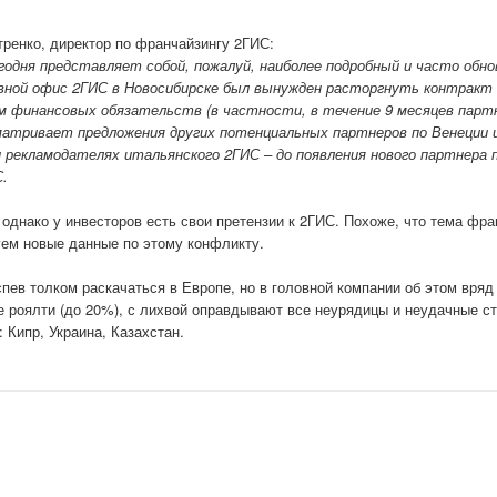
ренко, директор по франчайзингу 2ГИС:
годня представляет собой, пожалуй, наиболее подробный и часто обн
овной офис 2ГИС в Новосибирске был вынужден расторгнуть контракт
м финансовых обязательств (в частности, в течение 9 месяцев парт
сматривает предложения других потенциальных партнеров по Венеции 
и рекламодателях итальянского 2ГИС – до появления нового партнера 
.
однако у инвесторов есть свои претензии к 2ГИС. Похоже, что тема фр
уем новые данные по этому конфликту.
пев толком раскачаться в Европе, но в головной компании об этом вряд
 роялти (до 20%), с лихвой оправдывают все неурядицы и неудачные ст
 Кипр, Украина, Казахстан.