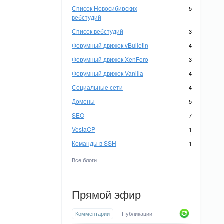
Список Новосибирских
5
вебстудий
Список вебстудий
3
Форумный движок vBulletin
4
Форумный движок XenForo
3
Форумный движок Vanilla
4
Социальные сети
4
Домены
5
SEO
7
VestaCP
1
Команды в SSH
1
Все блоги
Прямой эфир
Комментарии
Публикации