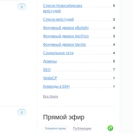
Список Новосибирских
5
0
вебстудий
Список вебстудий
3
Форумный движок vBulletin
4
Форумный движок XenForo
3
Форумный движок Vanilla
4
Социальные сети
4
Домены
5
SEO
7
VestaCP
1
Команды в SSH
1
Все блоги
0
Прямой эфир
Комментарии
Публикации