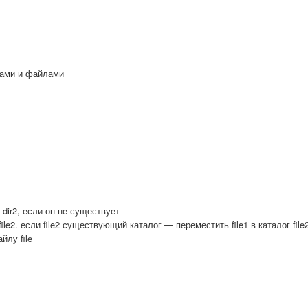
гами и файлами
ог dir2, если он не существует
 file2. если file2 существующий каталог — переместить file1 в каталог file
йлу file