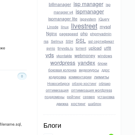
isp manager
billmanager
isp
ispmanager
manager v4
ispmanager lite
ispsystem
jQuery
livestreet
mysql
Linode
linux
Nginx
php
pagespeed
phpmyadmin
SSL
rss
Selinux
SSH
ssl сертификат
оже
upload
utf8
synio
tinyvds.ru
torrent
vds
webmoney
vkontakte
windows
wordpress
yandex
блоки
боковая колонка
видеокурсы
ддос
0
лимиты
кодировка
комментарии
Новосибирск
обзор-хостинг
облако
оптимизация
оптимизация wordpress
поддомены
рейтинг
сервер
установка
хостинг
движка
шаблон
ilename.sql,
Блоги