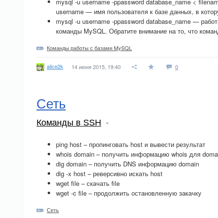
mysql -u username -ppassword database_name < filena
username — имя пользователя к базе данных, в котор
mysql -u username -ppassword database_name — рабо
команды MySQL. Обратите внимание на то, что команд
Команды работы с базами MySQL
alice2k
14 июня 2015, 19:40
0
Сеть
Команды в SSH
ping host – пропинговать host и вывести результат
whois domain – получить информацию whois для doma
dig domain – получить DNS информацию domain
dig -x host – реверсивно искать host
wget file – скачать file
wget -c file – продолжить остановленную закачку
Сеть