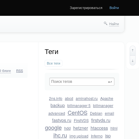
Зарегистрироваться
Войти
Найти
Теги
Все теги
О блоге
RSS
2ns.info
abcd
aminahost.ru
Apache
backup
billmanager 5
billmanager
CentOS
advanced
Debian
email
fastvps.ru
firstvds.ru
FirstVDS
google
hetzner
htaccess
hdd
html
ihc.ru
isp
img upload
Inferno