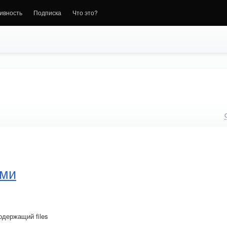
ивность
Подписка
Что это?
ами
 содержащий files