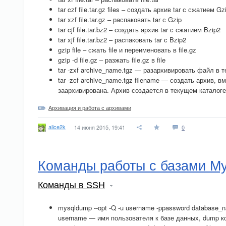
tar czf file.tar.gz files – создать архив tar с сжатием Gz
tar xzf file.tar.gz – распаковать tar с Gzip
tar cjf file.tar.bz2 – создать архив tar с сжатием Bzip2
tar xjf file.tar.bz2 – распаковать tar с Bzip2
gzip file – сжать file и переименовать в file.gz
gzip -d file.gz – разжать file.gz в file
tar -zxf archive_name.tgz — разархивировать файл в т
tar -zcf archive_name.tgz filename — создать архив, 
заархивирована. Архив создается в текущем каталоге
Архивация и работа с архивами
alice2k
14 июня 2015, 19:41
0
Команды работы с базами M
Команды в SSH
mysqldump --opt -Q -u username -ppassword database_
username — имя пользователя к базе данных, dump ко