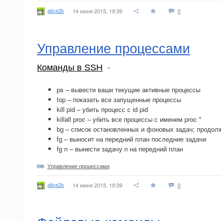
alice2k
14 июня 2015, 19:39
0
Управление процессами
Команды в SSH
ps – вывести ваши текущие активные процессы
top – показать все запущенные процессы
kill pid – убить процесс с id pid
killall proc – убить все процессы с именем proc *
bg – список остановленных и фоновых задач; продол
fg – выносит на передний план последние задачи
fg n – вынести задачу n на передний план
Управление процессами
alice2k
14 июня 2015, 19:39
0