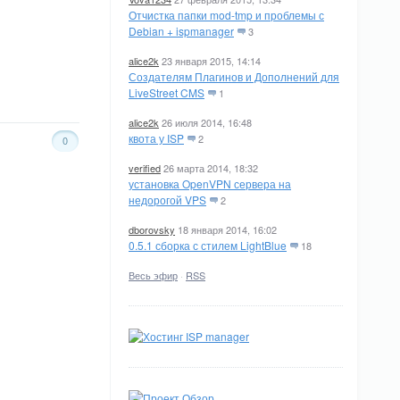
Отчистка папки mod-tmp и проблемы с
Debian + ispmanager
3
alice2k
23 января 2015, 14:14
Создателям Плагинов и Дополнений для
LiveStreet CMS
1
alice2k
26 июля 2014, 16:48
квота у ISP
2
0
verified
26 марта 2014, 18:32
установка OpenVPN сервера на
недорогой VPS
2
dborovsky
18 января 2014, 16:02
0.5.1 сборка с стилем LightBlue
18
Весь эфир
·
RSS