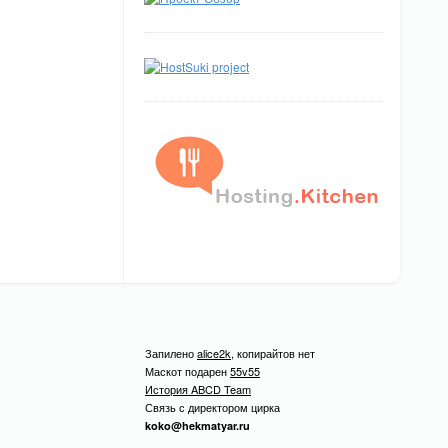
Запилено
alice2k
, копирайтов нет
Маскот подарен
55v55
История ABCD Team
Связь с директором цирка
koko@hekmatyar.ru