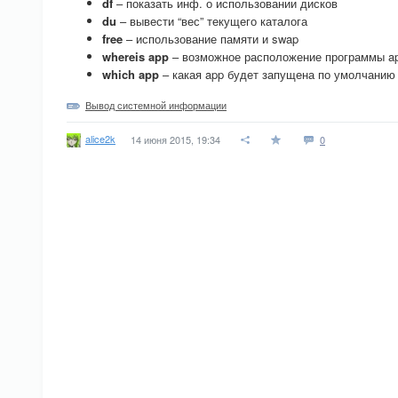
df
– показать инф. о использовании дисков
du
– вывести “вес” текущего каталога
free
– использование памяти и swap
whereis app
– возможное расположение программы a
which app
– какая app будет запущена по умолчанию
Вывод системной информации
alice2k
14 июня 2015, 19:34
0