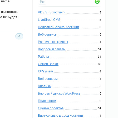
e_name,
Топ
о выполнять
VDS/VPS хостинги
3
а не будет.
LiveStreet CMS
5
Dedicated Servers Хостинги
3
Веб-сервисы
5
0
Различные скрипты
4
Вопросы и ответы
31
Работа
34
Обмен Валют
30
ISPsystem
4
Веб-серверы
4
Анализы
5
Блоговый движок WordPress
5
Полезности
6
Оценка проектов
31
Виртуальные шаред хостинги
4