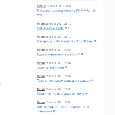
alice2k
27 июня 2021, 08:59
Массовая замена текста в PHPMyAdmin
3
Mifuru
25 июня 2021, 20:10
OVH Rescue Mode
1
Mifuru
25 июня 2021, 20:10
Настройка VMmanager KVM от Streser
1
Mifuru
25 июня 2021, 20:09
Куда устанавливать шаблон?
1
Mifuru
25 июня 2021, 20:07
сервисы майнинга
1
Mifuru
25 июня 2021, 20:07
Тоже интересные дешевые сервера
1
2
Mifuru
25 июня 2021, 20:06
Ограничение доступа к ssh по ip
1
Mifuru
25 июня 2021, 20:05
кнопки поделиться от яндекса, но с
счетчиком
1