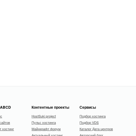
 ABCD
Контентные проекты
Сервисы
ис
HostSuki project
Подбор хостинга
сайтов
Пульс хостинга
Подбор VDS
 хостинг
Майнкрафт форум
Каталог Дата центров
Актуальный хостинг
Авторский блог