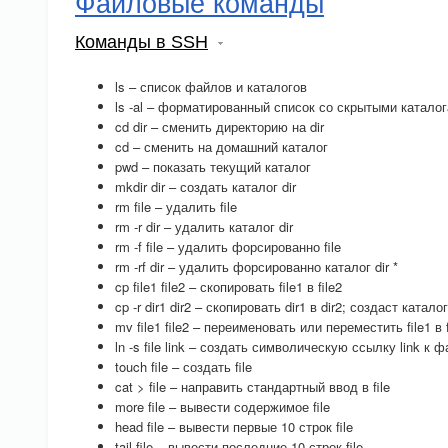
Файловые команды
Команды в SSH
ls – список файлов и каталогов
ls -al – форматированный список со скрытыми катало
cd dir – сменить директорию на dir
cd – сменить на домашний каталог
pwd – показать текущий каталог
mkdir dir – создать каталог dir
rm file – удалить file
rm -r dir – удалить каталог dir
rm -f file – удалить форсированно file
rm -rf dir – удалить форсированно каталог dir *
cp file1 file2 – скопировать file1 в file2
cp -r dir1 dir2 – скопировать dir1 в dir2; создаст катал
mv file1 file2 – переименовать или переместить file1 в
ln -s file link – создать символическую ссылку link к фа
touch file – создать file
cat > file – направить стандартный ввод в file
more file – вывести содержимое file
head file – вывести первые 10 строк file
tail file – вывести последние 10 строк file