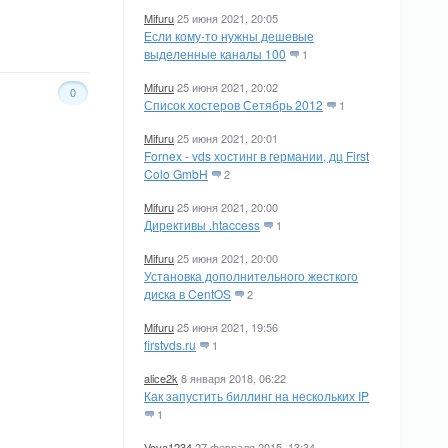
Mifuru
25 июня 2021, 20:05
Если кому-то нужны дешевые
выделенные каналы 100
1
Mifuru
25 июня 2021, 20:02
0
Список хостеров Сетябрь 2012
1
Mifuru
25 июня 2021, 20:01
Fornex - vds хостинг в германии, дц First
Colo GmbH
2
Mifuru
25 июня 2021, 20:00
Директивы .htaccess
1
Mifuru
25 июня 2021, 20:00
Установка дополнительного жесткого
диска в CentOS
2
Mifuru
25 июня 2021, 19:56
firstvds.ru
1
alice2k
8 января 2018, 06:22
Как запустить биллинг на нескольких IP
1
Vova1234
27 февраля 2015, 13:34