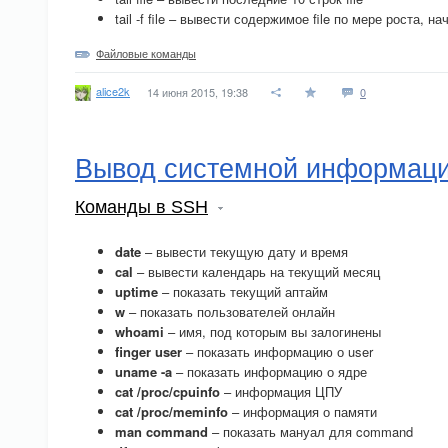
tail -f file – вывести содержимое file по мере роста, 
Файловые команды
alice2k
14 июня 2015, 19:38
0
Вывод системной информац
Команды в SSH
date
– вывести текущую дату и время
cal
– вывести календарь на текущий месяц
uptime
– показать текущий аптайм
w
– показать пользователей онлайн
whoami
– имя, под которым вы залогинены
finger user
– показать информацию о user
uname -a
– показать информацию о ядре
cat /proc/cpuinfo
– информация ЦПУ
cat /proc/meminfo
– информация о памяти
man command
– показать мануал для command