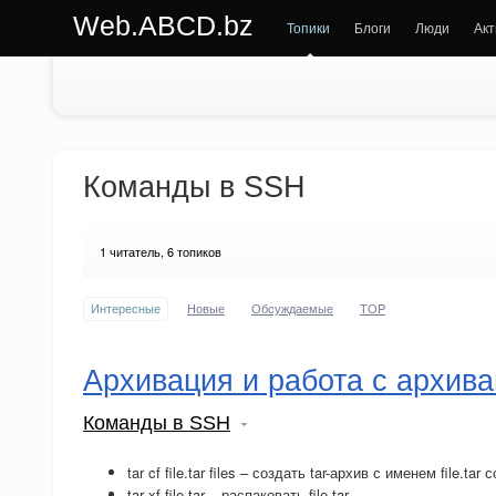
Web.ABCD.bz
Топики
Блоги
Люди
Акт
Команды в SSH
1
читатель, 6 топиков
Интересные
Новые
Обсуждаемые
TOP
Архивация и работа с архив
Команды в SSH
tar cf file.tar files – создать tar-архив с именем file.tar
tar xf file.tar – распаковать file.tar