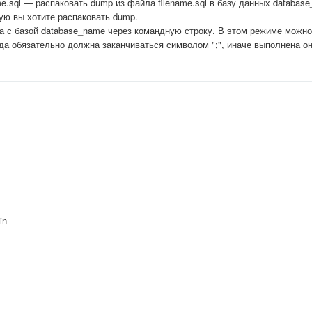
me.sql — распаковать dump из файла filename.sql в базу данных databas
ую вы хотите распаковать dump.
та с базой database_name через командную строку. В этом режиме можн
а обязательно должна заканчиваться символом ";", иначе выполнена он
in