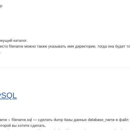
ip
екущий каталог.
вместо filename можно также указывать имя директории, тогда она будет т
.
ySQL
name > filename.sql — сделать dump базы данных database_name в файл f
торой вы хотите сделать.