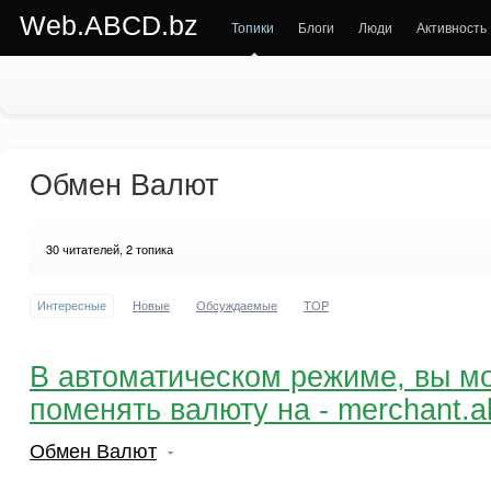
Web.ABCD.bz
Топики
Блоги
Люди
Активность
Обмен Валют
30
читателей, 2 топика
Интересные
Новые
Обсуждаемые
TOP
В автоматическом режиме, вы м
поменять валюту на - merchant.a
Обмен Валют