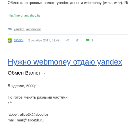
Обмен электронных валют: yandex денег и webmoney (wmz, wmr). Я
http://merchant.abcd.bz
yandex
,
webmoney
alice2k
2 октября 2011, 01:49
1
Нужно webmoney отдаю yandex
Обмен Валют
В идеале, 5000р
Но готов менять разными частями.
1/1
jabber: alice2k@abcd.bz
mail: mail@alice2k.ru