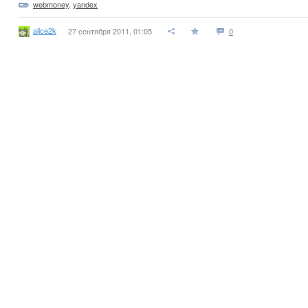
webmoney
,
yandex
alice2k
27 сентября 2011, 01:05
0