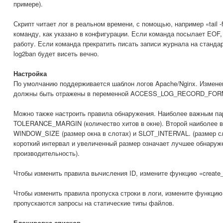
примере).
Скрипт читает лог в реальном времени, с помощью, например «tail 
команду, как указано в конфигурации. Если команда посылает EOF,
работу. Если команда прекратить писать записи журнала на станда
log2ban будет висеть вечно.
Настройка
По умолчанию поддерживается шаблон логов Apache/Nginx. Измене
должны быть отражены в переменной ACCESS_LOG_RECORD_FOR
Можно также настроить правила обнаружения. Наиболее важным па
TOLERANCE_MARGIN (количество хитов в окне). Второй наиболее 
WINDOW_SIZE (размер окна в слотах) и SLOT_INTERVAL. (размер сл
короткий интервал и увеличенный размер означает лучшее обнаруж
производительность).
Чтобы изменить правила вычисления ID, измените функцию «create_s
Чтобы изменить правила пропуска строки в логи, измените функцию
пропускаются запросы на статические типы файлов.
Блокировка списков