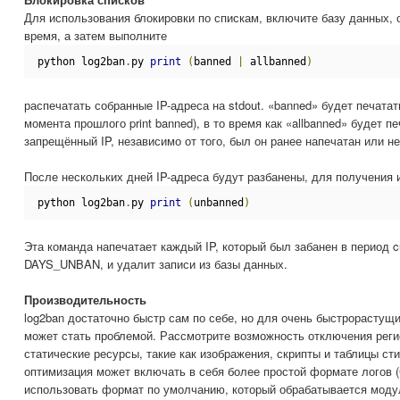
Для использования блокировки по спискам, включите базу данных, о
время, а затем выполните
python log2ban
.
py 
print
(
banned 
|
 allbanned
)
распечатать собранные IP-адреса на stdout. «banned» будет печатат
момента прошлого print banned), в то время как «allbanned» будет п
запрещённый IP, независимо от того, был он ранее напечатан или не
После нескольких дней IP-адреса будут разбанены, для получения и
python log2ban
.
py 
print
(
unbanned
)
Эта команда напечатает каждый IP, который был забанен в период c
DAYS_UNBAN, и удалит записи из базы данных.
Производительность
log2ban достаточно быстр сам по себе, но для очень быстрорастущи
может стать проблемой. Рассмотрите возможность отключения реги
статические ресурсы, такие как изображения, скрипты и таблицы с
оптимизация может включать в себя более простой формате логов (
использовать формат по умолчанию, который обрабатывается моду