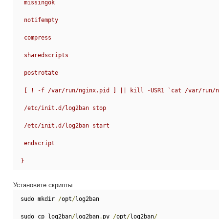
 missingok
 notifempty
 compress
 sharedscripts
 postrotate
 [ ! -f /var/run/nginx.pid ] || kill -USR1 `cat /var/run/
 /etc/init.d/log2ban stop
 /etc/init.d/log2ban start
 endscript
}
Установите скрипты
sudo mkdir 
/
opt
/
log2ban
sudo cp log2ban
/
log2ban
.
py 
/
opt
/
log2ban
/