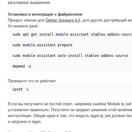
регулярные выражения.
Установка и интеграция с файрволлом
Процесс описан для
Debian Squeeze 6.0
, для других дистрибуций м
Установите ipset:
sudo apt
-
get
 install 
module
-
assistant xtables
-
addons
-
sourc
sudo 
module
-
assistant prepare
sudo 
module
-
assistant 
auto
-
install xtables
-
addons
-
source
depmod 
-
a
Проверьте что он работает
ipset 
-
L
Если вы получаете не пустой ответ, например ошибки 'Module ip_set no
установлен правильно. Погуглите на предмет решения этой пробле
инсталляции. Общая идея в том, что модуль ядра ip_set должен б
и загружен в ядро.