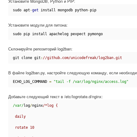
Установите MongoDB, Python и PIP:
sudo apt
-
get
 install mongodb python
-
pip
Установите модули для питона:
sudo pip install apachelog pexpect pymongo
Склонируйте репозиторий log2ban:
git clone git
:
//github.com/unicodefreak/log2ban.git
В файле log2ban.py, настройте следующую команду, если необходи
ECHO_LOG_COMMAND 
=
"tail -f /var/log/nginx/access.log"
Добавьте следующий текст в /etc/logrotate.d/nginx:
/var/
log
/
nginx
/*log {
 daily
 rotate 10