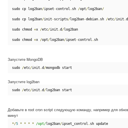
sudo cp log2ban
/
ipset
-
control
.
sh 
/
opt
/
log2ban
/
sudo cp log2ban
/
init
-
scripts
/
log2ban
-
debian
.
sh 
/
etc
/
init
.
d
sudo chmod 
+
x 
/
etc
/
init
.
d
/
log2ban
sudo chmod 
+
x 
/
opt
/
log2ban
/
ipset
-
control
.
sh
Запустите MongoDB
sudo 
/
etc
/
init
.
d
/
mongodb start
Запустите log2ban
sudo 
/
etc
/
init
.
d
/
log2ban start
Добавьте в root cron script следующую команду, например для обн
минут
*/
5
*
*
*
*
/opt/
log2ban
/
ipset_control
.
sh update