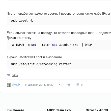
Пусть поработает какое-то время. Проверьте, если какие-либо IPs ar
sudo ipset 
-
L
Если список похож на правду, то остался последний шаг — подключи
Добавьте строку:
-
A INPUT 
-
m 
set
--
match
-
set
 autoban src 
-
j DROP
в файл /etc/firewall.conf и выполните
sudo 
/
etc
/
init
.
d
/
networking restart
ddos
alice2k
11 декабря 2011, 19:39
0
Вы можете
ABCD Team в соц
Отрасли ABCD