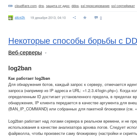
cloudflare.com
,
dns
,
защита от ддос
,
ddos
,
ssl проксирование
,
ssl сертификат
alice2k
19 декабря 2013, 04:10
0
Некоторые способы борьбы с D
Веб-серверы
log2ban
Как работает log2ban
Для обнаружения ботов, каждый запрос к серверу, отмечается иден
запроса (например из IP адреса и URL: «1.2.3.4/login.php»). Когда 
определенным ID достигает установленного предела, в пределах в
обнаружения, IP клиента передается в качестве аргумента для вне
(BAN_IP_COMMAND) или собранных для пакетной блокировки (см. «
Log2ban работает над логами сервера в реальном времени, и не пр
использования в качестве анализатора архива логов. Следует испо
файрволла, чтобы произвести саму блокировку (настройки и скрипты