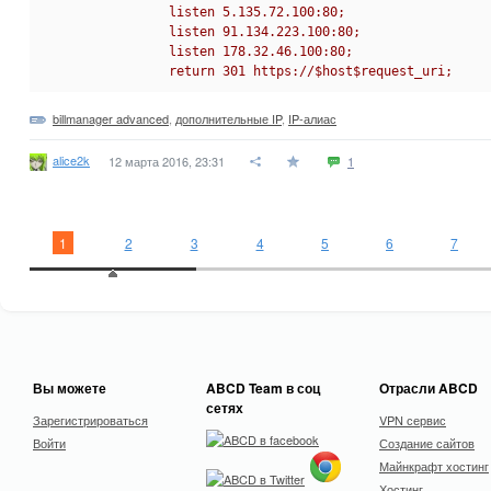
                listen 5.135.72.100:80;
                listen 91.134.223.100:80;
                listen 178.32.46.100:80;
                return 301 https://$host$request_uri;
billmanager advanced
,
дополнительные IP
,
IP-алиас
alice2k
12 марта 2016, 23:31
1
1
2
3
4
5
6
7
Вы можете
ABCD Team в соц
Отрасли ABCD
сетях
Зарегистрироваться
VPN сервис
Войти
Создание сайтов
Майнкрафт хостинг
Хостинг