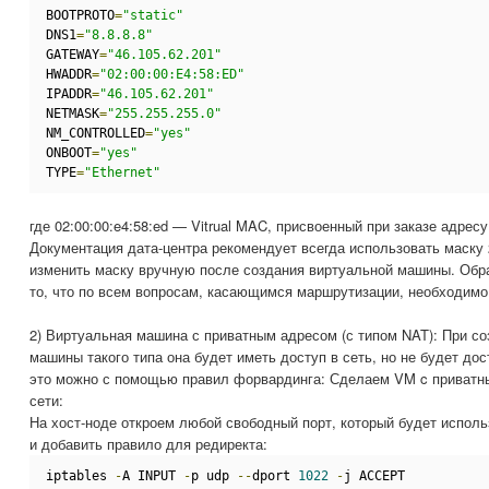
BOOTPROTO
=
"static"
DNS1
=
"8.8.8.8"
GATEWAY
=
"46.105.62.201"
HWADDR
=
"02:00:00:E4:58:ED"
IPADDR
=
"46.105.62.201"
NETMASK
=
"255.255.255.0"
NM_CONTROLLED
=
"yes"
ONBOOT
=
"yes"
TYPE
=
"Ethernet"
где 02:00:00:e4:58:ed — Vitrual MAC, присвоенный при заказе адресу
Документация дата-центра рекомендует всегда использовать маску 
изменить маску вручную после создания виртуальной машины. Об
то, что по всем вопросам, касающимся маршрутизации, необходимо
2) Виртуальная машина с приватным адресом (с типом NAT): При с
машины такого типа она будет иметь доступ в сеть, но не будет до
это можно с помощью правил форвардинга: Сделаем VM c приватн
сети:
На хост-ноде откроем любой свободный порт, который будет испол
и добавить правило для редиректа:
iptables 
-
A INPUT 
-
p udp 
--
dport 
1022
-
j ACCEPT