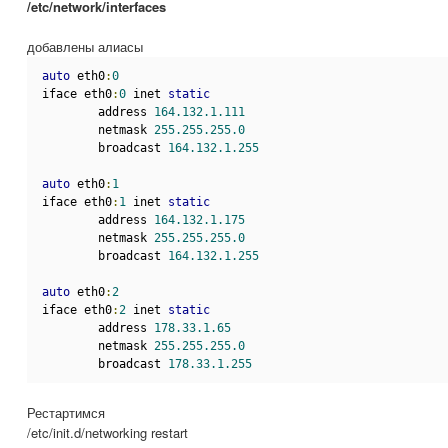
/etc/network/interfaces
добавлены алиасы
auto
 eth0
:
0
iface eth0
:
0
 inet 
static
        address 
164.132.1.111
        netmask 
255.255.255.0
        broadcast 
164.132.1.255
auto
 eth0
:
1
iface eth0
:
1
 inet 
static
        address 
164.132.1.175
        netmask 
255.255.255.0
        broadcast 
164.132.1.255
auto
 eth0
:
2
iface eth0
:
2
 inet 
static
        address 
178.33.1.65
        netmask 
255.255.255.0
        broadcast 
178.33.1.255
Рестартимся
/etc/init.d/networking restart