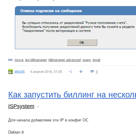
почта
,
isp billmanager
,
billmanager advanced
,
spam
,
email
alice2k
4 апреля 2016, 21:05
0
Как запустить биллинг на нескол
ISPsystem
Для начала добавляем эти IP в конфиг ОС
Debian 8