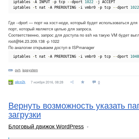
iptables 
-
A INPUT 
-
p tcp 
--
dport 
1022
-
j ACCEPT
iptables 
-
t nat 
-
A PREROUTING 
-
i vmbr0 
-
p tcp 
--
dport 
1022
Где --dport — порт на хост-ноде, который будет использоваться для
порт, который является целью для запроса.
Соответственно, запрос для доступа по ssh на такую VM будет выгл
root@94.23.209.138 -p 1022
По аналогии открываем доступ в ISPmanager
iptables 
-
t nat 
-
A PREROUTING 
-
i vmbr0 
-
p tcp 
--
dport 
1048
ovh
,
ispsystem
alice2k
7 ноября 2016, 08:28
0
Вернуть возможность указать па
загрузки
Блоговый движок WordPress