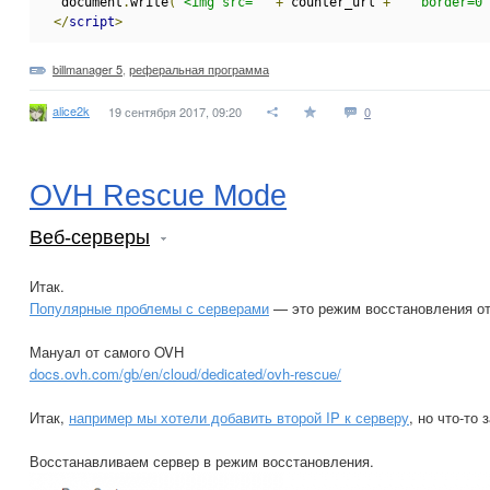
  document
.
write
(
"<img src='"
+
 counter_url 
+
"' border=0 
</
script
>
billmanager 5
,
реферальная программа
alice2k
19 сентября 2017, 09:20
0
OVH Rescue Mode
Веб-серверы
Итак.
Популярные проблемы с серверами
— это режим восстановления о
Мануал от самого OVH
docs.ovh.com/gb/en/cloud/dedicated/ovh-rescue/
Итак,
например мы хотели добавить второй IP к серверу
, но что-то
Восстанавливаем сервер в режим восстановления.