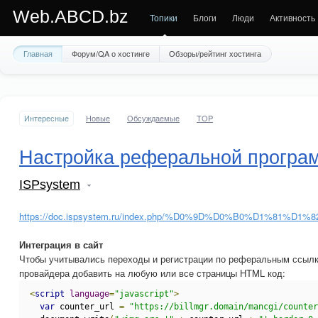
Web.ABCD.bz
Топики
Блоги
Люди
Активность
Главная
Форум/QA о хостинге
Обзоры/рейтинг хостинга
Интересные
Новые
Обсуждаемые
TOP
Настройка реферальной програ
ISPsystem
https://doc.ispsystem.ru/index.php/%D0%9D%D0%B0%
Интеграция в сайт
Чтобы учитывались переходы и регистрации по реферальным ссылк
провайдера добавить на любую или все страницы HTML код:
<
script
language
=
"javascript"
>
var
 counter_url 
=
"https://billmgr.domain/mancgi/counter