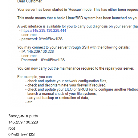
Заходим в putty
145.239.130.228
root
0Yw0FIvw1l2S