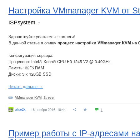
Настройка VMmanager KVM от St
ISPsystem
Здравствуйте уважаемые коллеги!
В данной статье я опишу
процесс настройки VMmanager KVM на C
Конфигурация сервера:
Процессор: Intel® Xeon® CPU E3-1245 V2 @ 3.40GHz
Память: 32Гб RAM
Диски: 3 x 120GB SSD
Читать дальше →
VMmanager KVM
,
Streser
alice2k
16 ноября 2016, 10:44
1
Пример работы с IP-адресами н