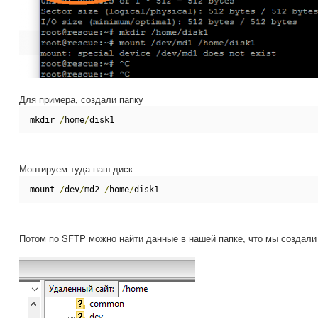
Для примера, создали папку
mkdir 
/
home
/
disk1
Монтируем туда наш диск
mount 
/
dev
/
md2 
/
home
/
disk1
Потом по SFTP можно найти данные в нашей папке, что мы создали