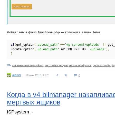
Добавляем в файл
functions.php
— который в вашей Теме
if
(
get_option
(
'upload_path'
)==
'wp-content/uploads'
||
 get_
update_option
(
'upload_path'
,
WP_CONTENT_DIR.
'/uploads'
);
}
как изменить wp-upload
,
настройки медиафайлов wordpress
,
options-media.ph
alice2k
19 мая 2016, 21:01
0
Когда в v4 bilmanager накаплива
мертвых ящиков
ISPsystem