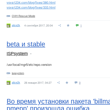
vova1234.com/blog/fixes/380.html
vova1234.com/blog/fixes/333.html
OVH Rescue Mode
alice2k
4 сентября 2017, 20:04
1
beta и stable
ISPsystem
/usr/local/mgr5/etc/repo.version
ispsystem
alice2k
26 января 2017, 04:27
0
Во время установки пакета 'billma
pmepp' произошла ошибка