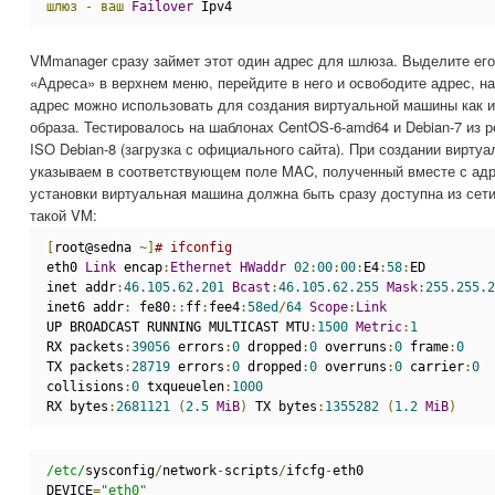
шлюз
-
ваш
Failover
 Ipv4
VMmanager сразу займет этот один адрес для шлюза. Выделите его
«Адреса» в верхнем меню, перейдите в него и освободите адрес, н
адрес можно использовать для создания виртуальной машины как из
образа. Тестировалось на шаблонах CentOS-6-amd64 и Debian-7 из 
ISO Debian-8 (загрузка с официального сайта). При создании вирт
указываем в соответствующем поле MAC, полученный вместе с адр
установки виртуальная машина должна быть сразу доступна из сет
такой VM:
[
root@sedna 
~]
# ifconfig
eth0 
Link
 encap
:
Ethernet
HWaddr
02
:
00
:
00
:
E4
:
58
:
ED 
inet addr
:
46.105.62.201
Bcast
:
46.105.62.255
Mask
:
255.255.2
inet6 addr
:
 fe80
::
ff
:
fee4
:
58ed
/
64
Scope
:
Link
UP BROADCAST RUNNING MULTICAST MTU
:
1500
Metric
:
1
RX packets
:
39056
 errors
:
0
 dropped
:
0
 overruns
:
0
 frame
:
0
TX packets
:
28719
 errors
:
0
 dropped
:
0
 overruns
:
0
 carrier
:
0
collisions
:
0
 txqueuelen
:
1000
RX bytes
:
2681121
(
2.5
MiB
)
 TX bytes
:
1355282
(
1.2
MiB
)
/etc/
sysconfig
/
network
-
scripts
/
ifcfg
-
eth0
DEVICE
=
"eth0"