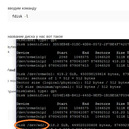
вводим команду
fdisk 
-
l
название диска у нас вот такое