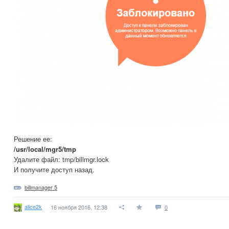
Решение ее:
/usr/local/mgr5/tmp
Удалите файл: tmp/billmgr.lock
И получите доступ назад.
billmanager 5
alice2k
16 ноября 2016, 12:38
0