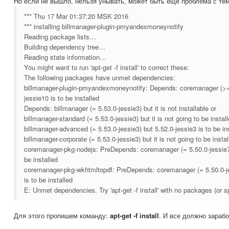
Но если не вышло, нельзя унывать, может быть еще проблема с тем
*** Thu 17 Mar 01:37:20 MSK 2016
*** installing billmanager-plugin-pmyandexmoneynotify
Reading package lists…
Building dependency tree…
Reading state information…
You might want to run 'apt-get -f install' to correct these:
The following packages have unmet dependencies:
billmanager-plugin-pmyandexmoneynotify: Depends: coremanager (>= 
jessie10 is to be installed
Depends: billmanager (= 5.53.0-jessie3) but it is not installable or
billmanager-standard (= 5.53.0-jessie3) but it is not going to be install
billmanager-advanced (= 5.53.0-jessie3) but 5.52.0-jessie3 is to be ins
billmanager-corporate (= 5.53.0-jessie3) but it is not going to be instal
coremanager-pkg-nodejs: PreDepends: coremanager (= 5.50.0-jessie7)
be installed
coremanager-pkg-wkhtmltopdf: PreDepends: coremanager (= 5.50.0-je
is to be installed
E: Unmet dependencies. Try 'apt-get -f install' with no packages (or sp
Для этого пропишем команду:
apt-get -f install
. И все должно зарабо