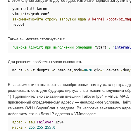
В этом случае загрузите другое ядро, измените порядок загрузки в g
yum install kernel
vim 
/
etc
/
grub
.
conf
закомментируйте
строку
загрузки
ядра
# kernel /boot/bzImag
reboot
Также вы можете столкнуться с
"Ошибка libvirt при выполнении операции "
Start
": "
internal
Для решения проблемы нужно выполнить
mount 
-
n 
-
t devpts 
-
o remount
,
mode
=
0620
,
gid
=
5
 devpts 
/
dev
/
В зависимости от количества приобретенных вами у дата-центра ад
реализовать сеть для будущих виртуальных машин следующим обр
1) 1 дополнительно заказанный внешний Failover Ipv4 + virtual MAC
присвоенный определенному адресу — необходимое условие. Найти
кабинете OVH / SoyouStart в разделе IPs напротив заказанного адре
добавляем его в «Базу IP адресов » VMmanager:
адрес
-
ваш
Failover
 Ipv4
маска
-
255.255.255.0