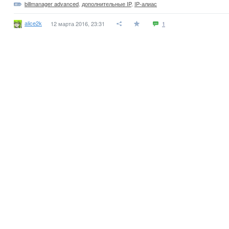
billmanager advanced
,
дополнительные IP
,
IP-алиас
alice2k
12 марта 2016, 23:31
1