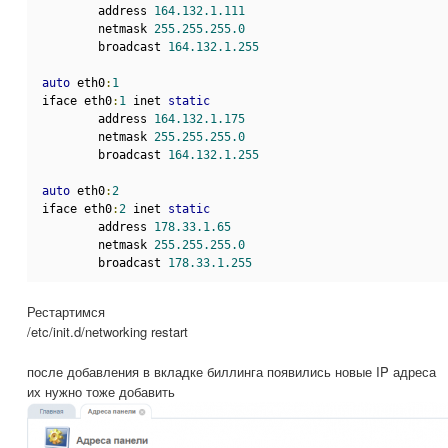
        address 
164.132.1.111
        netmask 
255.255.255.0
        broadcast 
164.132.1.255
auto
 eth0
:
1
iface eth0
:
1
 inet 
static
        address 
164.132.1.175
        netmask 
255.255.255.0
        broadcast 
164.132.1.255
auto
 eth0
:
2
iface eth0
:
2
 inet 
static
        address 
178.33.1.65
        netmask 
255.255.255.0
        broadcast 
178.33.1.255
Рестартимся
/etc/init.d/networking restart
после добавления в вкладке биллинга появились новые IP адреса
их нужно тоже добавить