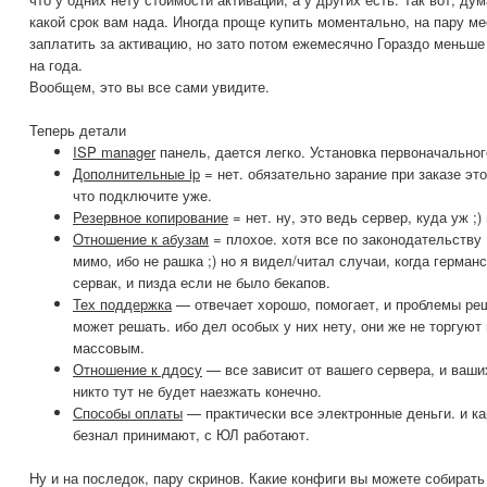
какой срок вам нада. Иногда проще купить моментально, на пару ме
заплатить за активацию, но зато потом ежемесячно Гораздо меньше
на года.
Вообщем, это вы все сами увидите.
Теперь детали
ISP manager
панель, дается легко. Установка первоначальног
Дополнительные ip
= нет. обязательно зарание при заказе это
что подключите уже.
Резервное копирование
= нет. ну, это ведь сервер, куда уж ;) 
Отношение к абузам
= плохое. хотя все по законодательству 
мимо, ибо не рашка ;) но я видел/читал случаи, когда герма
сервак, и пизда если не было бекапов.
Тех поддержка
— отвечает хорошо, помогает, и проблемы ре
может решать. ибо дел особых у них нету, они же не торгуют
массовым.
Отношение к ддосу
— все зависит от вашего сервера, и ваших
никто тут не будет наезжать конечно.
Способы оплаты
— практически все электронные деньги. и ка
безнал принимают, с ЮЛ работают.
Ну и на последок, пару скринов. Какие конфиги вы можете собират