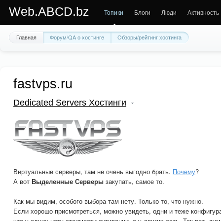
Web.ABCD.bz
Топики
Блоги
Люди
Активность
Главная
Форум/QA о хостинге
Обзоры/рейтинг хостинга
fastvps.ru
Dedicated Servers Хостинги
Виртуальные серверы, там не очень выгодно брать.
Почему
?
А вот
Выделенные Серверы
закупать, самое то.
Как мы видим, особого выбора там нету. Только то, что нужно.
Если хорошо присмотреться, можно увидеть, одни и теже конфигур
что у одних нету стоимости активации, а у других есть. Так вот, дум