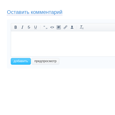
Оставить комментарий
-
-
-
-
-
-
-
-
-
-
-
-
-
-
-
-
-
-
-
-
-
-
добавить
предпросмотр
-
-
-
-
-
-
-
-