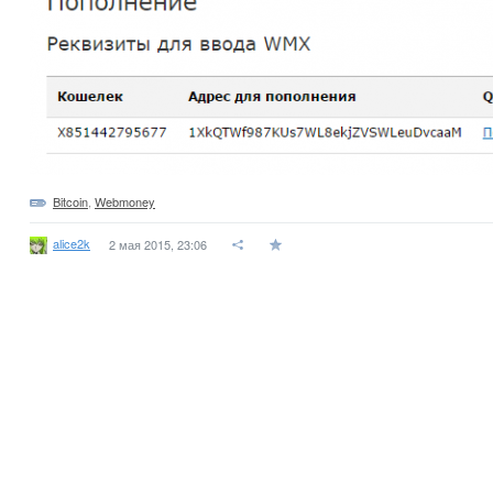
Bitcoin
,
Webmoney
alice2k
2 мая 2015, 23:06