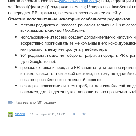
можно оформить location=«
www.newdomain.com
»; в виде функции и 
setTimeout('функция()', задержка_в_мсек); Редирект на JavaScrupt н
не передаст PR страницы, не сможет обеспечить ее склейку.
Отметим дополнительно некоторые особенности редиректов:
Методы редиректа с .htaccess работают только на Linux сер
включенным модулем Mod-Rewrite.
Использование .htaccess создает дополнительную нагрузку н
эффективно прописывать те же команды в его конфигурационн
как правило, к нему нет доступа у вебмастера.
301 редирект, позволяет сберечь трафик и передать PR стра
(для Google точно).
процесс склейки и передачи PR занимает длительное времен
и также зависит от поисковой системы, поэтому не удаляйте 
пока не произойдет окончательный перенос.
некоторые поисковые системы требуют для склейки сайтов д
например, для Яндекса нужно дополнительно прописывать rob
htaccess
,
php
,
301 редирект
alice2k
11 октября 2011, 11:02