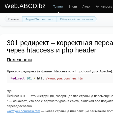
Web.ABCD.bz
Топики
Блоги
Люди
Активность
Главная
Форум/QA о хостинге
Обзоры/рейтинг хостинга
301 редирект – корректная пере
через htaccess и php header
Полезности
Простой редирект (в файле .htaccess или httpd.conf для Apache):
Redirect
301
/
 http
:
//www.you.com/new.htm
где:
Redirect 301 — это инструкция, говорящая что страница перемещен
/ — означает, что все с верхнего уровня сайта, включая все подкат
переадресовано
www.you.com/new.htm
— новая страница или сайт (не забывайте пост