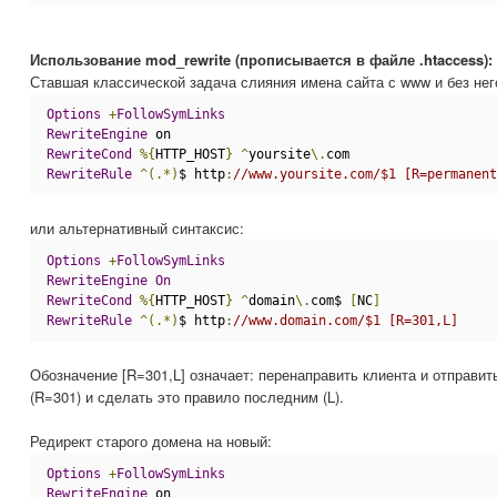
Использование mod_rewrite (прописывается в файле .htaccess):
Ставшая классической задача слияния имена сайта с www и без него
Options
+
FollowSymLinks
RewriteEngine
 on
RewriteCond
%{
HTTP_HOST
}
^
yoursite
\.
com
RewriteRule
^(.*)
$ http
:
//www.yoursite.com/$1 [R=permanent
или альтернативный синтаксис:
Options
+
FollowSymLinks
RewriteEngine
On
RewriteCond
%{
HTTP_HOST
}
^
domain
\.
com$ 
[
NC
]
RewriteRule
^(.*)
$ http
:
//www.domain.com/$1 [R=301,L]
Обозначение [R=301,L] означает: перенаправить клиента и отправит
(R=301) и сделать это правило последним (L).
Редирект старого домена на новый:
Options
+
FollowSymLinks
RewriteEngine
 on