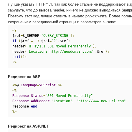
Лучше указать HTTP/1.1, так как более старые не поддерживают ви
забудьте, что до вызова header, ничего не должно выводиться (напри
Поэтому этот код лучше ставить в начало php-скрипта. Более полны
сохранением передаваемой страницы и параметров вызова:
<?
$ref
=
$_SERVER
[
'QUERY_STRING'
];
if
(
$ref
!=
''
)
 $ref
=
'?'
.
$ref
;
header
(
'HTTP/1.1 301 Moved Permanently'
);
header
(
'Location: http://newdomain.com/'
.
$ref
);
exit
();
?>
Редирект на ASP
<%
@ 
Language
=
VBScript
%>
<%
Response
.
Status
=
"301 Moved Permanently"
Response
.
AddHeader
"Location"
,
"http://www.new-url.com"
response
.
end
%>
Редирект на ASP.NET