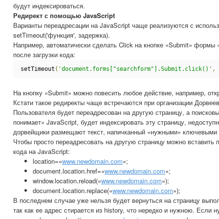
будут индексироваться.
Редирект с помощью JavaScript
Варианты переадресации на JavaScript чаще реализуются с исполь
setTimeout('функция', задержка).
Например, автоматически сделать Click на кнопке «Submit» формы «
после загрузки кода:
setTimeout
(
'document.forms["searchform"].Submit.click()'
,
На кнопку «Submit» можно повесить любое действие, например, откр
Кстати такое редиректы чаще встречаются при организации Дорвее
Пользователя будет переадресован на другую страницу, а поисковы
понимает» JavaScript, будет индексировать эту страницу, недоступ
дорвейщики размещают текст, напичканный «нужными» ключевыми 
Чтобы просто переадресовать на другую страницу можно вставить п
кода на JavaScript:
location=«
www.newdomain.com
»;
document.location.href=«
www.newdomain.com
»;
window.location.reload(«
www.newdomain.com
»);
document.location.replace(«
www.newdomain.com
»);
В последнем случае уже нельзя будет вернуться на страницу вып
так как ее адрес стирается из history, что нередко и нужною. Если 