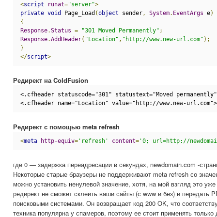
<
script
runat
=
"server"
>
private
void
 Page_Load
(
object
 sender
,
System
.
EventArgs
 e
)
{
Response
.
Status
=
"301 Moved Permanently"
;
Response
.
AddHeader
(
"Location"
,
"http://www.new-url.com"
);
}
</
script
>
Редирект на ColdFusion
<.cfheader statuscode="301" statustext="Moved permanently"
<.cfheader name="Location" value="http://www.new-url.com">
Редирект с помощью meta refresh
<
meta
http-equiv
=
'refresh'
content
=
'0; url=http://newdomai
где 0 — задержка переадресации в секундах, newdomain.com -стран
Некоторые старые браузеры не поддерживают meta refresh со значе
можно установить ненулевой значение, хотя, на мой взгляд это уже 
редирект не сможет склеить ваши сайты (с www и без) и передать PR
поисковыми системами. Он возвращает код 200 OK, что соответству
техника популярна у спамеров, поэтому ее стоит применять только 