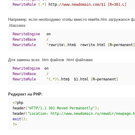
RewriteRule
(.*)
 http
:
//www.newdomain.com/$1 [R=301,L]
Например, если необходимо чтобы вместо rewrite.htm загружался фай
.htaccess:
RewriteEngine
   on
RewriteBase
/
RewriteRule
^
rewrite
\.
htm$  rewrite
.
html 
[
R
=
permanent
]
Для замены всех .htm файлов .html файлами:
RewriteEngine
  on
RewriteBase
/
RewriteRule
^(.*)\.
htm$  $1
.
html 
[
R
=
permanent
]
Редирект на PHP:
<?
php
header
(
"HTTP/1.1 301 Moved Permanently"
);
header
(
"Location: http://www.newdomain.ru/newdir/newpage.h
exit
();
?>