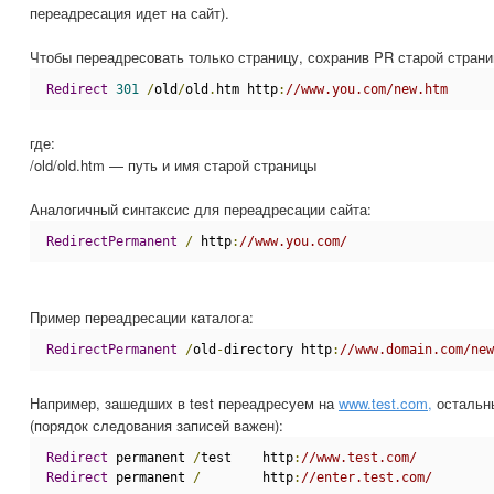
переадресация идет на сайт).
Чтобы переадресовать только страницу, сохранив PR старой страни
Redirect
301
/
old
/
old
.
htm http
:
//www.you.com/new.htm
где:
/old/old.htm — путь и имя старой страницы
Аналогичный синтаксис для переадресации сайта:
RedirectPermanent
/
 http
:
//www.you.com/
Пример переадресации каталога:
RedirectPermanent
/
old
-
directory http
:
//www.domain.com/new
Например, зашедших в test переадресуем на
www.test.com,
остальны
(порядок следования записей важен):
Redirect
 permanent 
/
test    http
:
//www.test.com/
Redirect
 permanent 
/
        http
:
//enter.test.com/