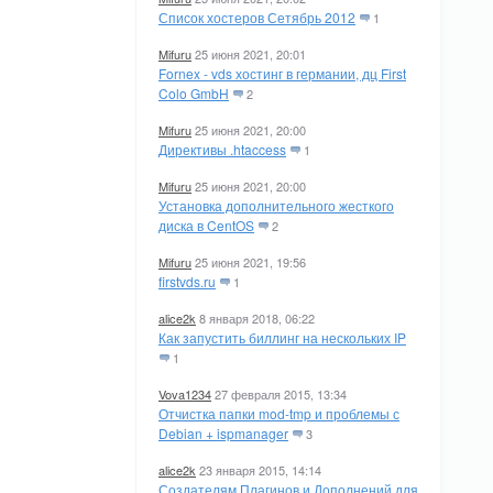
Список хостеров Сетябрь 2012
1
Mifuru
25 июня 2021, 20:01
Fornex - vds хостинг в германии, дц First
Colo GmbH
2
Mifuru
25 июня 2021, 20:00
Директивы .htaccess
1
Mifuru
25 июня 2021, 20:00
Установка дополнительного жесткого
диска в CentOS
2
Mifuru
25 июня 2021, 19:56
firstvds.ru
1
alice2k
8 января 2018, 06:22
Как запустить биллинг на нескольких IP
1
Vova1234
27 февраля 2015, 13:34
Отчистка папки mod-tmp и проблемы с
Debian + ispmanager
3
alice2k
23 января 2015, 14:14
Создателям Плагинов и Дополнений для