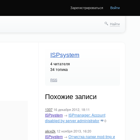
Зарегистрироваться
Войти
Найти
ISPsystem
4
читателя
34 топика
RSS
Похожие записи
1337
16 декабря 2012, 18:11
ISPsystem
→
ISPmanager: Account
disabled by server administrator
0
alice2k
12 ноября 2013, 16:20
ISPsystem
→
Отчистка папки mod-tmp и