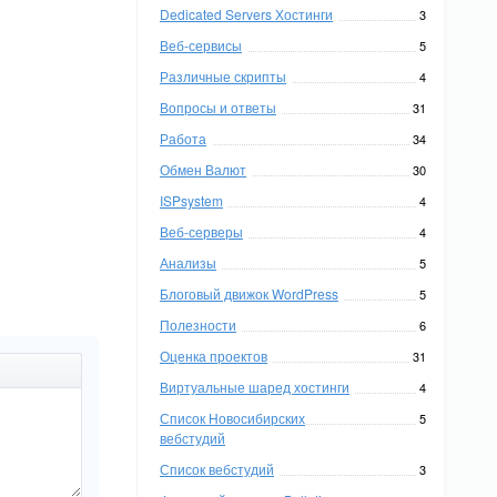
Dedicated Servers Хостинги
3
Веб-сервисы
5
Различные скрипты
4
Вопросы и ответы
31
Работа
34
Обмен Валют
30
ISPsystem
4
Веб-серверы
4
Анализы
5
Блоговый движок WordPress
5
Полезности
6
Оценка проектов
31
Виртуальные шаред хостинги
4
Список Новосибирских
5
вебстудий
Список вебстудий
3