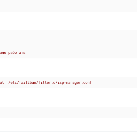
ало работать
al  /etc/fail2ban/filter.d/isp-manager.conf