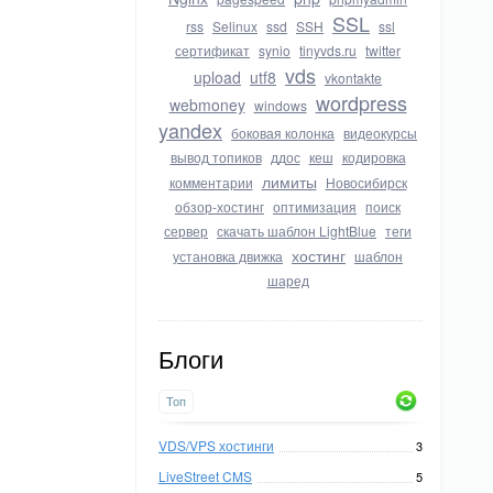
SSL
rss
Selinux
ssd
SSH
ssl
сертификат
synio
tinyvds.ru
twitter
vds
upload
utf8
vkontakte
wordpress
webmoney
windows
yandex
боковая колонка
видеокурсы
вывод топиков
ддос
кеш
кодировка
лимиты
комментарии
Новосибирск
обзор-хостинг
оптимизация
поиск
сервер
скачать шаблон LightBlue
теги
хостинг
установка движка
шаблон
шаред
Блоги
Топ
VDS/VPS хостинги
3
LiveStreet CMS
5