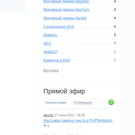
Форумный движок vBulletin
4
Форумный движок XenForo
3
Форумный движок Vanilla
4
Социальные сети
4
Домены
5
SEO
7
VestaCP
1
Команды в SSH
1
Все блоги
Прямой эфир
Комментарии
Публикации
alice2k
27 июня 2021, 08:59
Массовая замена текста в PHPMyAdmin
3