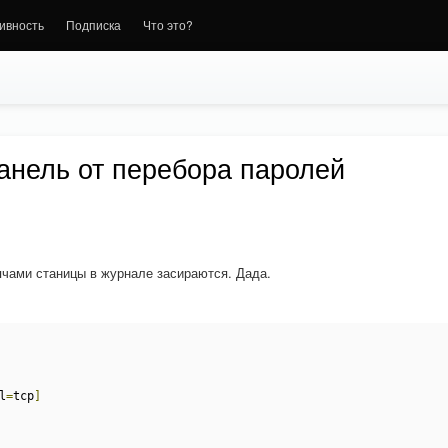
ивность
Подписка
Что это?
анель от перебора паролей
ячами станицы в журнале засираются. Дада.
l
=
tcp
]