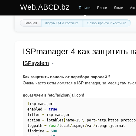
Web.ABCD.bz
Топики
Блоги
Люди
Акт
Главная
Форум/QA о хостинге
Обзоры/рейтинг хостинга
ISPmanager 4 как защитить п
ISPsystem
Как защитить панель от перебора паролей ?
Очень часто боты ломятся в ISP manager, за месяц там тыс
добавляем в /etc/fail2ban/jail.conf
[
isp
-
manager
]
enabled 
=
true
filter 
=
 isp
-
manager
action 
=
 iptables
[
name
=
ISP
,
 port
=
http
,
https protoco
logpath 
=
/usr/
local
/
ispmgr
/
var
/
ispmgr
.
journal
findtime 
=
600