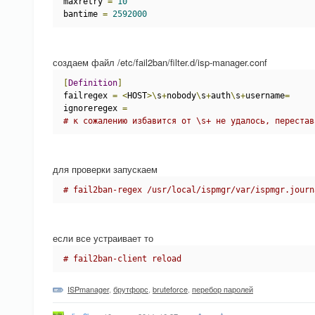
maxretry 
=
10
bantime 
=
2592000
создаем файл /etc/fail2ban/filter.d/isp-manager.conf
[
Definition
]
failregex 
=
<
HOST
>\
s
+
nobody
\
s
+
auth
\
s
+
username
=
ignoreregex 
=
# к сожалению избавится от \s+ не удалось, перестав
для проверки запускаем
# fail2ban-regex /usr/local/ispmgr/var/ispmgr.journ
если все устраивает то
# fail2ban-client reload
ISPmanager
,
брутфорс
,
bruteforce
,
перебор паролей