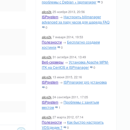
проблемы с Debian + ispmanager
3
alice2k
25 ноября 2013, 20:56
ISPsystem
→
Настроить billmanager
advanced за пару часов для шареда FAQ
0
alice2k
7 января 2014, 19:53
Полезности
→
Бесплатно создаем
хостинги
0
alice2k
31 октября 2014, 13:49
Веб-серверы
→
Установка Apache MPM-
ITK на CentOS и ISPmanager
0
alice2k
13 июня 2015, 22:16
ISPsystem
→
ISPmanager pro установка
0
alice2k
24 сентября 2011, 17:05
ISPsystem
→
Проблемы с занятым
местом
1
alice2k
27 марта 2012, 07:14
Полезности
→
Как быстро настроить
VDS/дедик ?
0