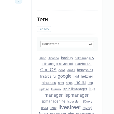
0
Теги
Все теги
backup
abcd
Apache
billmanager 5
billmanager advanced
blackhost.ru
CentOS
fastvps.ru
ddos
email
google
firstvds.ru
hetzner
hdd
ihc.ru
htaccess
html
https
img
isp
isp billmanager
upload
Inferno
manager
ispmanager
ispmanager lite
ispsystem
jQuery
livestreet
mysql
KVM
linux
Nginx
php
pagespeed
phpmyadmin