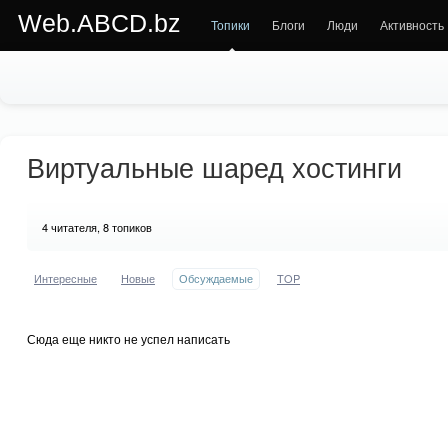
Web.ABCD.bz
Топики
Блоги
Люди
Активность
Виртуальные шаред хостинги
4
читателя, 8 топиков
Интересные
Новые
Обсуждаемые
TOP
Сюда еще никто не успел написать