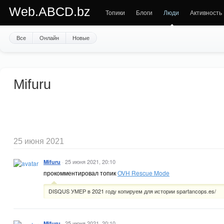
Web.ABCD.bz
Топики
Блоги
Люди
Активность
Все
Онлайн
Новые
Mifuru
25 июня 2021
·
25 июня 2021, 20:10
Mifuru
прокомментировал топик
OVH Rescue Mode
DISQUS УМЕР в 2021 году копируем для истории spartancops.es/
·
25 июня 2021, 20:10
Mifuru