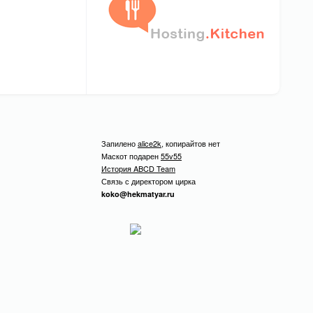
Запилено
alice2k
, копирайтов нет
Маскот подарен
55v55
История ABCD Team
Связь с директором цирка
koko@hekmatyar.ru