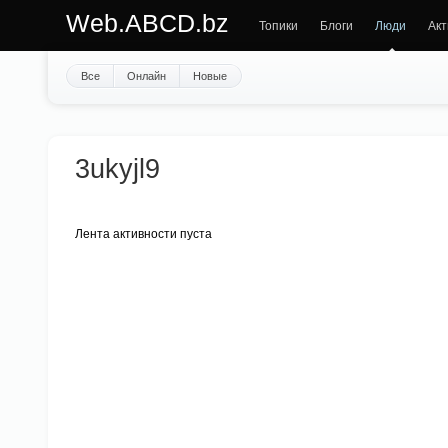
Web.ABCD.bz
Топики
Блоги
Люди
Акт
Все
Онлайн
Новые
3ukyjl9
Лента активности пуста