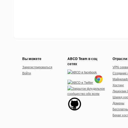
Вы можете
ABCD Team в соц
Отрасли
сетях
Зарегистрироваться
VPN серв
Войти
Создание 
Майнкрафт
Хостинг
Лицензии 
Шаред хос
Домены
Бесплатны
Бекап хос