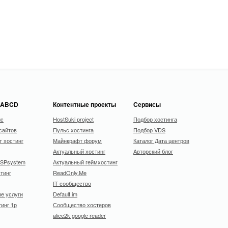
 ABCD
Контентные проекты
Сервисы
ис
HostSuki project
Подбор хостинга
сайтов
Пульс хостинга
Подбор VDS
 хостинг
Майнкрафт форум
Каталог Дата центров
Актуальный хостинг
Авторский блог
ISPsystem
Актуальный геймхостинг
тинг
ReadOnly.Me
IT сообщество
е услуги
Default.im
тинг 1р
Сообщество хостеров
alice2k google reader