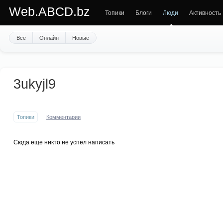
Web.ABCD.bz
Топики
Блоги
Люди
Активность
Все
Онлайн
Новые
3ukyjl9
Топики
Комментарии
Сюда еще никто не успел написать