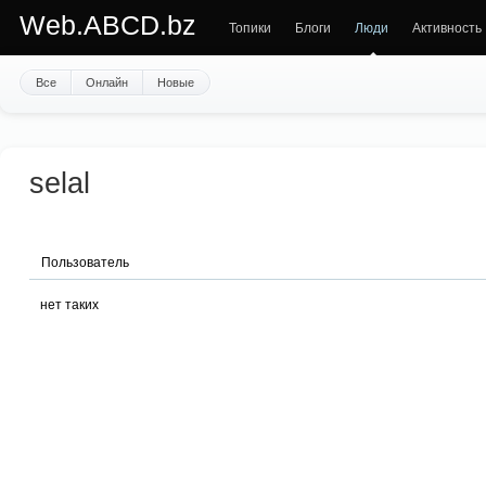
Web.ABCD.bz
Топики
Блоги
Люди
Активность
Все
Онлайн
Новые
selal
Пользователь
нет таких