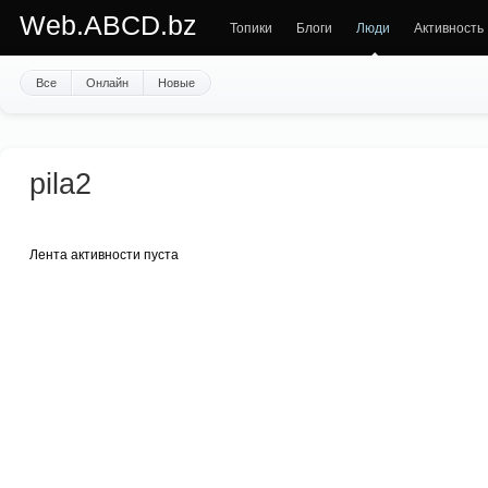
Web.ABCD.bz
Топики
Блоги
Люди
Активность
Все
Онлайн
Новые
pila2
Лента активности пуста