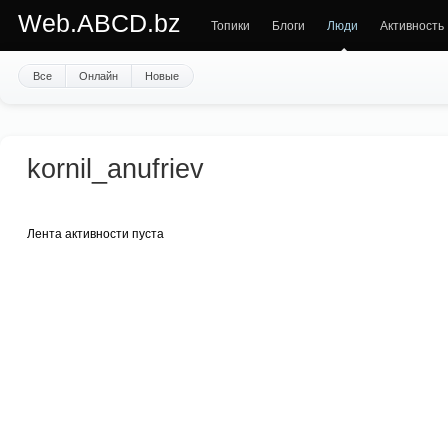
Web.ABCD.bz
Топики
Блоги
Люди
Активность
Все
Онлайн
Новые
kornil_anufriev
Лента активности пуста