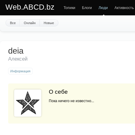
Web.ABCD.bz
Топики
Блоги
Люди
Активность
Все
Онлайн
Новые
deia
Алексей
Информация
О себе
Пока ничего не известно...